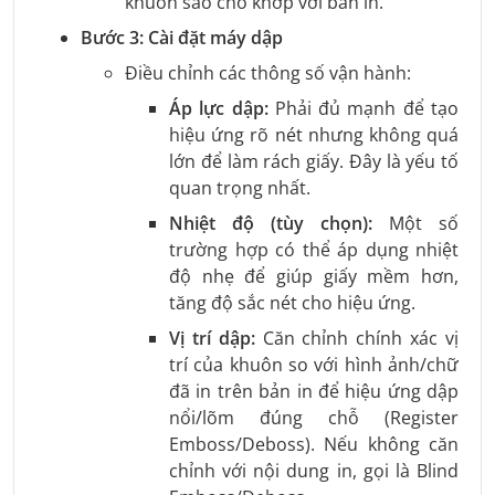
khuôn sao cho khớp với bản in.
Bước 3: Cài đặt máy dập
Điều chỉnh các thông số vận hành:
Áp lực dập:
Phải đủ mạnh để tạo
hiệu ứng rõ nét nhưng không quá
lớn để làm rách giấy. Đây là yếu tố
quan trọng nhất.
Nhiệt độ (tùy chọn):
Một số
trường hợp có thể áp dụng nhiệt
độ nhẹ để giúp giấy mềm hơn,
tăng độ sắc nét cho hiệu ứng.
Vị trí dập:
Căn chỉnh chính xác vị
trí của khuôn so với hình ảnh/chữ
đã in trên bản in để hiệu ứng dập
nổi/lõm đúng chỗ (Register
Emboss/Deboss). Nếu không căn
chỉnh với nội dung in, gọi là Blind