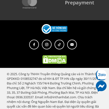
Prepayment
© 2025. Công ty TNHH Truyền thông Quảng cáo và In Thành Đạt.
GPDKKD: 0108532747 do sở KH & ĐT TP.HN cấp ngày 30/11/2018.
Địa chỉ: Số 2 Nghách 155/74/4 Đường Trường Chinh, Phường
Phương Liệt, TP Hà Nội, Việt Nam. Địa chỉ liên hệ và gửi chứng từ:
33, 35, 37 Đường Giải Phóng, Phường Bạch Mai, TP Hà Nội. Điện
thoại: 0936.333537. Email: info@inthanhdat.com. Chịu trách
nhiệm nội dung: Ông Nguyễn Nam Đạt. Đại diện ủy quyền giải
quyết các vấn đề liên quan bảo vệ quyền lợi người tiêu dùng: Bà