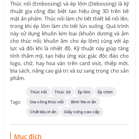
Thúc nổi (Embossing) và ép lõm (Debossing) là kỹ
thuật gia công đặc biệt tạo hiệu ứng 3D trên bề
mặt ấn phẩm. Thúc nổi làm chi tiết thiết kế nổi lên,
trong khi ép lõm làm chi tiết lún xuống. Quá trình
này sử dụng khuôn kim loại (khuôn dương và âm
cho thúc nổi; khuôn âm cho ép lõm) cùng với áp
lực và đôi khi là nhiệt độ. Kỹ thuật này giúp tăng
tính thẩm mỹ, tạo hiệu ứng xúc giác độc đáo cho
logo, chữ, hay hoa văn trên card visit, thiệp mời,
bìa sách, nâng cao giá trị và sự sang trọng cho sản
phẩm.
Thúc nổi
Thúc 3d
Ép lõm
Ép chìm
Tags:
Gia công thúc nổi
Bình file in ấn
Chất liệu in ấn
Giấy cứng cao cấp
Mục đích