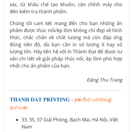
xác, từ khâu chế tạo khuôn, căn chỉnh máy cho
đến kiểm tra thành phẩm.
Chúng tôi cam kết mang đến cho bạn những ấn
phẩm được thúc nổi/ép lõm không chỉ đẹp về hình
thức, chắc chắn về chất lượng mà còn đáp ứng
đúng tiến độ, dù bạn cần in số lượng ít hay số
lượng lớn. Hãy liên hệ với In Thành Đạt để được tư
vấn chi tiết về giải pháp thúc nổi, ép lõm phù hợp
nhất cho ấn phẩm của bạn.
Đặng Thu Trang
𝐓𝐇𝐀𝐍𝐇 𝐃𝐀𝐓 𝐏𝐑𝐈𝐍𝐓𝐈𝐍𝐆
-
𝘱𝘦𝑟𝘧𝑒𝘤𝑡 𝑝𝘳𝑖𝘯𝑡𝘪𝑛𝘨
𝘴𝑒𝘳𝑣𝘪𝑐𝘦𝑠
33, 35, 37 Giải Phóng, Bạch Mai, Hà Nội, Việt
Nam