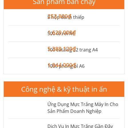
Sản phẩm bán chạy
253,800₫
5 hộp danh thiếp
1,620,000₫
500 tờ rơi A4
5,388,120₫
100 catalog 32 trang A4
1,944,000₫
1000 phong bì A6
Công nghệ & kỹ thuật in ấn
Ứng Dụng Mực Trắng Máy In Cho
Sản Phẩm Doanh Nghiệp
Dịch Vụ In Mực Trắng Gần Đây