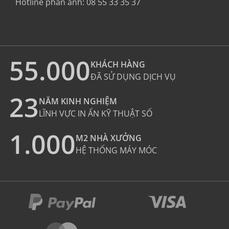
Hotline phản ánh:
08 55 33 35 37
55.000
KHÁCH HÀNG
ĐÃ SỬ DỤNG DỊCH VỤ
23
NĂM KINH NGHIỆM
LĨNH VỰC IN ẤN KỸ THUẬT SỐ
1.000
M2 NHÀ XƯỞNG
HỆ THỐNG MÁY MÓC