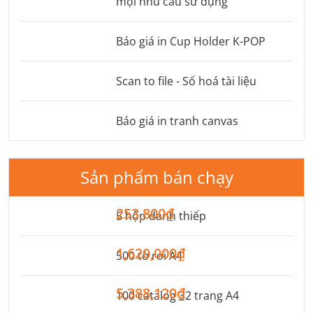
mọi nhu cầu sử dụng
Báo giá in Cup Holder K-POP
Scan to file - Số hoá tài liệu
Báo giá in tranh canvas
Sản phẩm bán chạy
253,800₫
5 hộp danh thiếp
1,620,000₫
500 tờ rơi A4
5,388,120₫
100 catalog 32 trang A4