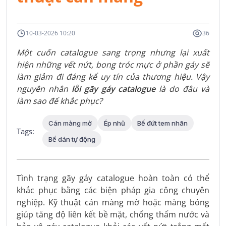
10-03-2026 10:20
36
Một cuốn catalogue sang trọng nhưng lại xuất
hiện những vết nứt, bong tróc mực ở phần gáy sẽ
làm giảm đi đáng kể uy tín của thương hiệu. Vậy
nguyên nhân
lỗi gãy gáy catalogue
là do đâu và
làm sao để khắc phục?
Cán màng mờ
Ép nhũ
Bế đứt tem nhãn
Tags:
Bế dán tự động
Tình trạng gãy gáy catalogue hoàn toàn có thể
khắc phục bằng các biện pháp gia công chuyên
nghiệp. Kỹ thuật cán màng mờ hoặc màng bóng
giúp tăng độ liên kết bề mặt, chống thấm nước và