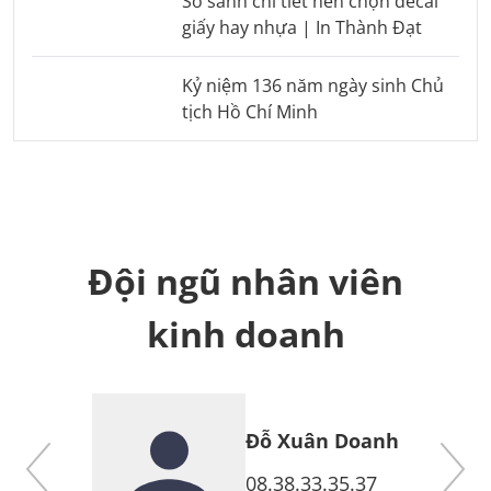
So sánh chi tiết nên chọn decal
giấy hay nhựa | In Thành Đạt
Kỷ niệm 136 năm ngày sinh Chủ
tịch Hồ Chí Minh
Đội ngũ nhân viên
kinh doanh
Đỗ Xuân Doanh
7
08.38.33.35.37