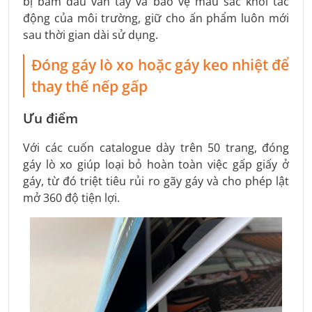
bị bám dấu vân tay và bảo vệ màu sắc khỏi tác
động của môi trường, giữ cho ấn phẩm luôn mới
sau thời gian dài sử dụng.
Đóng gáy lò xo hoặc gáy keo nhiệt để
thay thế nếp gấp
Ưu điểm
Với các cuốn catalogue dày trên 50 trang, đóng
gáy lò xo giúp loại bỏ hoàn toàn việc gấp giấy ở
gáy, từ đó triệt tiêu rủi ro gãy gáy và cho phép lật
mở 360 độ tiện lợi.