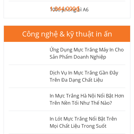
1,944,000₫
1000 phong bì A6
Công nghệ & kỹ thuật in ấn
Ứng Dụng Mực Trắng Máy In Cho
Sản Phẩm Doanh Nghiệp
Dịch Vụ In Mực Trắng Gần Đây
Trên Đa Dạng Chất Liệu
In Mực Trắng Hà Nội Nổi Bật Hơn
Trên Nền Tối Như Thế Nào?
In Lót Mực Trắng Nổi Bật Trên
Mọi Chất Liệu Trong Suốt