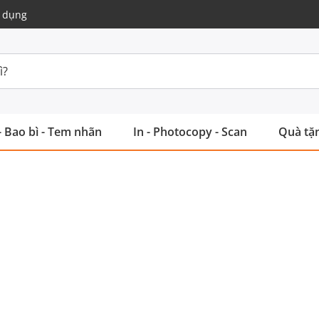
 dụng
- Bao bì - Tem nhãn
In - Photocopy - Scan
Quà tặn