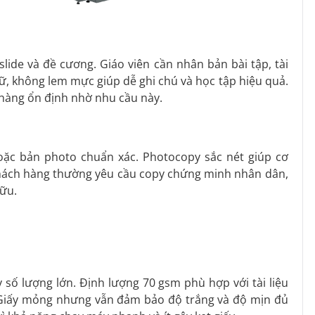
slide và đề cương. Giáo viên cần nhân bản bài tập, tài
hữ, không lem mực giúp dễ ghi chú và học tập hiệu quả.
hàng ổn định nhờ nhu cầu này.
oặc bản photo chuẩn xác. Photocopy sắc nét giúp cơ
 Khách hàng thường yêu cầu copy chứng minh nhân dân,
hữu.
 số lượng lớn. Định lượng 70 gsm phù hợp với tài liệu
. Giấy mỏng nhưng vẫn đảm bảo độ trắng và độ mịn đủ