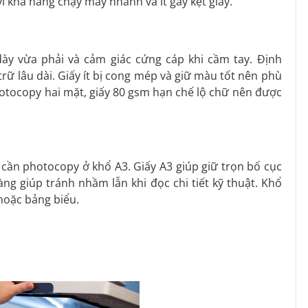
ì khả năng chạy máy nhanh và ít gây kẹt giấy.
dày vừa phải và cảm giác cứng cáp khi cầm tay. Định
trữ lâu dài. Giấy ít bị cong mép và giữ màu tốt nên phù
photocopy hai mặt, giấy 80 gsm hạn chế lộ chữ nên được
 cần photocopy ở khổ A3. Giấy A3 giúp giữ trọn bố cục
ng giúp tránh nhầm lẫn khi đọc chi tiết kỹ thuật. Khổ
hoặc bảng biểu.