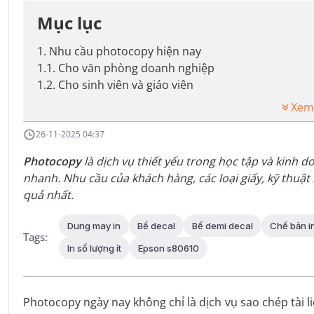
Mục lục
1
.
Nhu cầu photocopy hiện nay
1.1
.
Cho văn phòng doanh nghiệp
1.2
.
Cho sinh viên và giáo viên
Xem
26-11-2025 04:37
Photocopy
là dịch vụ thiết yếu trong học tập và kinh d
nhanh. Nhu cầu của khách hàng, các loại giấy, kỹ thuậ
quả nhất.
Dung may in
Bế decal
Bế demi decal
Chế bản i
Tags:
In số lượng ít
Epson s80610
Photocopy ngày nay không chỉ là dịch vụ sao chép tài l