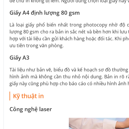
để chữ in không bị lem. Người dùng chọn loại giấy này v
Giấy A4 định lượng 80 gsm
Là loại giấy phổ biến nhất trong photocopy nhờ độ 
lượng 80 gsm cho ra bản in sắc nét và bền hơn khi lưu 
hợp với tài liệu cần gửi khách hàng hoặc đối tác. Khi 
ưu tiên trong văn phòng.
Giấy A3
Tài liệu như bản vẽ, biểu đồ và kế hoạch sơ đồ thường
hình ảnh mà không cần thu nhỏ nội dung. Bản in rõ rà
giấy này cũng phù hợp cho báo cáo có nhiều hình ảnh 
Kỹ thuật in
Công nghệ laser