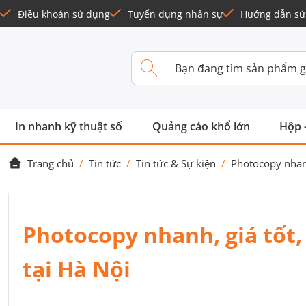
Điều khoản sử dụng
Tuyển dụng nhân sự
Hướng dẫn sử
In nhanh kỹ thuật số
Quảng cáo khổ lớn
Hộp 
Trang chủ
/
Tin tức
/
Tin tức & Sự kiện
/
Photocopy nhanh
Photocopy nhanh, giá tốt,
tại Hà Nội