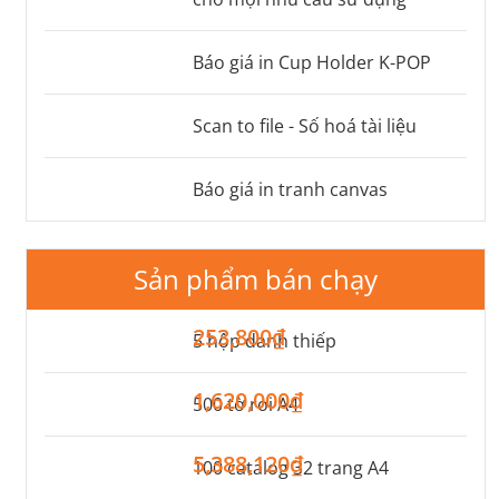
Báo giá in Cup Holder K-POP
Scan to file - Số hoá tài liệu
Báo giá in tranh canvas
Sản phẩm bán chạy
253,800₫
5 hộp danh thiếp
1,620,000₫
500 tờ rơi A4
5,388,120₫
100 catalog 32 trang A4