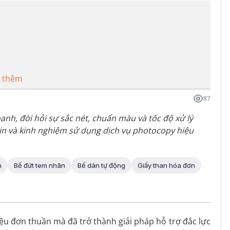
 thêm
87
oanh, đòi hỏi sự sắc nét, chuẩn màu và tốc độ xử lý
t in và kinh nghiệm sử dụng dịch vụ photocopy hiệu
n
Bế đứt tem nhãn
Bế dán tự động
Giấy than hóa đơn
iệu đơn thuần mà đã trở thành giải pháp hỗ trợ đắc lực