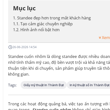
Mục lục
1
.
Standee đẹp hơn trong mắt khách hàng
1.1
.
Tạo cảm giác chuyên nghiệp
1.2
.
Hình ảnh nổi bật hơn
Xem
26-06-2026 14:54
Standee cuốn nhôm là dòng standee được nhiều doanh 
nhờ tính thẩm mỹ cao, độ bền vượt trội và khả năng tái 
thuận tiện khi di chuyển, sản phẩm giúp truyền tải t
không gian.
Tags:
Giấy mỹ thuật In Thành Đạt
In kỹ thuật số In Thành Đạt
Trong các hoạt động quảng bá, việc tạo ấn tượng với 
quan trọng.
Standee cuốn nhôm
không chỉ giúp hìn