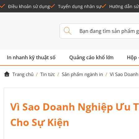
Điều khoản sử dụng
Tuyển dụng nhân sự
Hướng dẫn sử
In nhanh kỹ thuật số
Quảng cáo khổ lớn
Hộp 
Trang chủ
/
Tin tức
/
Sản phẩm ngành in
/
Vì Sao Doanh
Vì Sao Doanh Nghiệp Ưu 
Cho Sự Kiện