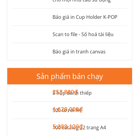
Báo giá in Cup Holder K-POP
Scan to file - Số hoá tài liệu
Báo giá in tranh canvas
Sản phẩm bán chạy
253,800₫
5 hộp danh thiếp
1,620,000₫
500 tờ rơi A4
5,388,120₫
100 catalog 32 trang A4