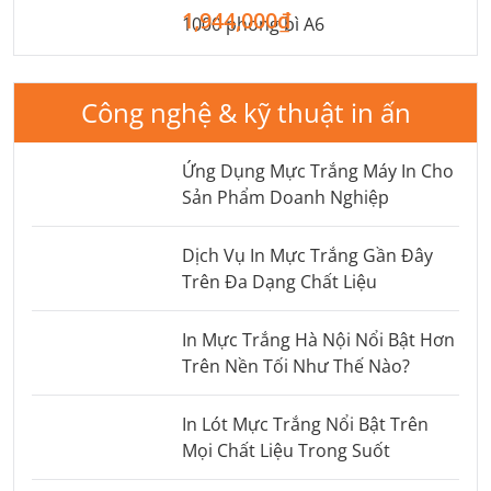
1,944,000₫
1000 phong bì A6
Công nghệ & kỹ thuật in ấn
Ứng Dụng Mực Trắng Máy In Cho
Sản Phẩm Doanh Nghiệp
Dịch Vụ In Mực Trắng Gần Đây
Trên Đa Dạng Chất Liệu
In Mực Trắng Hà Nội Nổi Bật Hơn
Trên Nền Tối Như Thế Nào?
In Lót Mực Trắng Nổi Bật Trên
Mọi Chất Liệu Trong Suốt