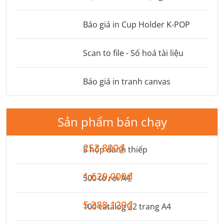
Báo giá in Cup Holder K-POP
Scan to file - Số hoá tài liệu
Báo giá in tranh canvas
Sản phẩm bán chạy
253,800₫
5 hộp danh thiếp
1,620,000₫
500 tờ rơi A4
5,388,120₫
100 catalog 32 trang A4