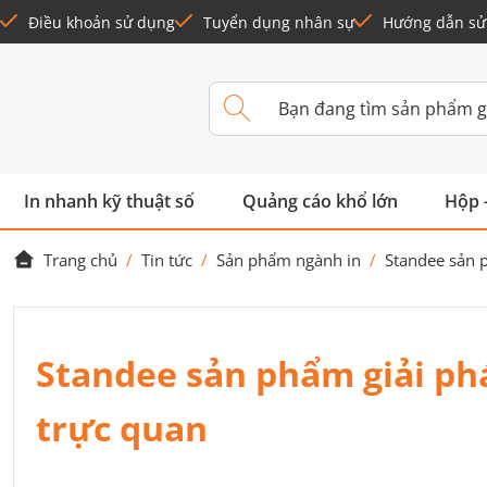
Điều khoản sử dụng
Tuyển dụng nhân sự
Hướng dẫn sử
In nhanh kỹ thuật số
Quảng cáo khổ lớn
Hộp 
Trang chủ
/
Tin tức
/
Sản phẩm ngành in
/
Standee sản 
Standee sản phẩm giải ph
trực quan