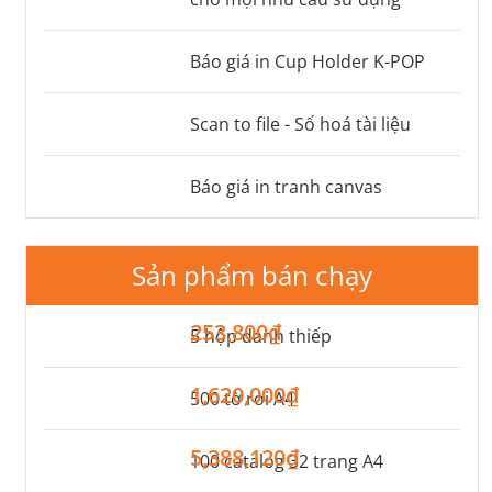
Báo giá in Cup Holder K-POP
Scan to file - Số hoá tài liệu
Báo giá in tranh canvas
Sản phẩm bán chạy
253,800₫
5 hộp danh thiếp
1,620,000₫
500 tờ rơi A4
5,388,120₫
100 catalog 32 trang A4