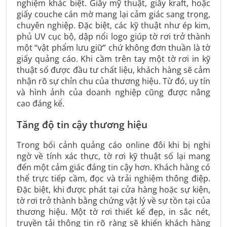
nghiệm khác biệt. Giấy mỹ thuật, giấy kraft, hoặc
giấy couche cán mờ mang lại cảm giác sang trọng,
chuyên nghiệp. Đặc biệt, các kỹ thuật như ép kim,
phủ UV cục bộ, dập nổi logo giúp tờ rơi trở thành
một “vật phẩm lưu giữ” chứ không đơn thuần là tờ
giấy quảng cáo. Khi cầm trên tay một tờ rơi in kỹ
thuật số được đầu tư chất liệu, khách hàng sẽ cảm
nhận rõ sự chỉn chu của thương hiệu. Từ đó, uy tín
và hình ảnh của doanh nghiệp cũng được nâng
cao đáng kể.
Tăng độ tin cậy thương hiệu
Trong bối cảnh quảng cáo online đôi khi bị nghi
ngờ về tính xác thực, tờ rơi kỹ thuật số lại mang
đến một cảm giác đáng tin cậy hơn. Khách hàng có
thể trực tiếp cầm, đọc và trải nghiệm thông điệp.
Đặc biệt, khi được phát tại cửa hàng hoặc sự kiện,
tờ rơi trở thành bằng chứng vật lý về sự tồn tại của
thương hiệu. Một tờ rơi thiết kế đẹp, in sắc nét,
truyền tải thông tin rõ ràng sẽ khiến khách hàng