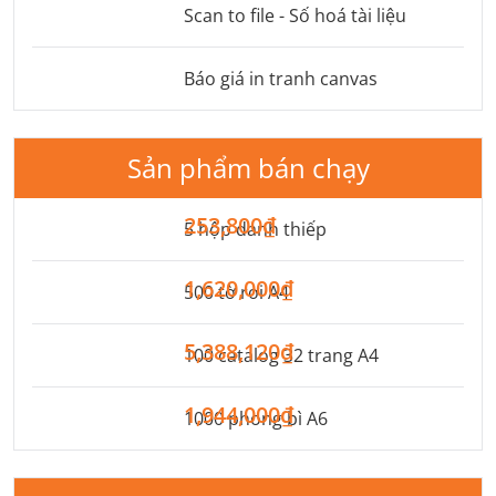
Scan to file - Số hoá tài liệu
Báo giá in tranh canvas
Sản phẩm bán chạy
253,800₫
5 hộp danh thiếp
1,620,000₫
500 tờ rơi A4
5,388,120₫
100 catalog 32 trang A4
1,944,000₫
1000 phong bì A6