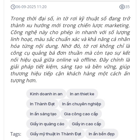
06-09-2025 11:20
35
Trong thời đại số, in tờ rơi kỹ thuật số đang trở
thành xu hướng mới trong chiến lược marketing.
Công nghệ này cho phép in nhanh với số lượng
linh hoạt, màu sắc chuẩn xác và khả năng cá nhân
hóa từng nội dung. Nhờ đó, tờ rơi không chỉ là
công cụ quảng bá đơn thuần mà còn tạo sự kết
nối hiệu quả giữa online và offline. Đây chính là
giải pháp tiết kiệm, sáng tạo và bền vững, giúp
thương hiệu tiếp cận khách hàng một cách ấn
tượng hơn.
Kinh doanh in an
In an thiet ke
In Thành Đạt
In ấn chuyên nghiệp
In ấn sáng tạo
Gia công cao cấp
Giấy in quảng cáo
Giấy in cao cấp
Tags:
Giấy mỹ thuật In Thành Đạt
In ấn bền đẹp