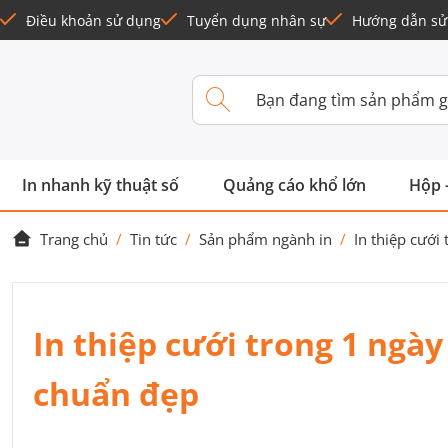
Điều khoản sử dụng
Tuyển dụng nhân sự
Hướng dẫn sử
In nhanh kỹ thuật số
Quảng cáo khổ lớn
Hộp 
Trang chủ
/
Tin tức
/
Sản phẩm ngành in
/
In thiệp cưới
In thiệp cưới trong 1 ngà
chuẩn đẹp