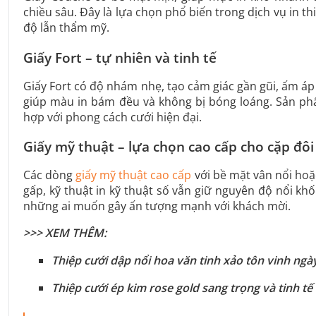
chiều sâu. Đây là lựa chọn phổ biến trong dịch vụ in t
độ lẫn thẩm mỹ.
Giấy Fort – tự nhiên và tinh tế
Giấy Fort có độ nhám nhẹ, tạo cảm giác gần gũi, ấm áp k
giúp màu in bám đều và không bị bóng loáng. Sản ph
hợp với phong cách cưới hiện đại.
Giấy mỹ thuật – lựa chọn cao cấp cho cặp đôi 
Các dòng
giấy mỹ thuật cao cấp
với bề mặt vân nổi hoặ
gấp, kỹ thuật in kỹ thuật số vẫn giữ nguyên độ nổi kh
những ai muốn gây ấn tượng mạnh với khách mời.
>>> XEM THÊM:
Thiệp cưới dập nổi hoa văn tinh xảo tôn vinh ngà
Thiệp cưới ép kim rose gold sang trọng và tinh tế 