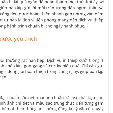
huẩn bị lại quá ngắn để hoàn thành mọi thứ. Khi ấy,
in
giúp bạn kịp gửi lời mời trân trọng đến người thân và
 gia công đều được hoàn thiện nhanh gọn nhưng vẫn đảm
t tự hào là đơn vị tiên phong mang đến dịch vụ thiệp
ong hành trình chuẩn bị cho ngày hạnh phúc.
 được yêu thích
đôi thường rất hạn hẹp. Dịch vụ in thiệp cưới trong 1
ình khép kín, gọn gàng và cực kỳ hiệu quả. Chỉ cần gửi
ông – đóng gói hoàn thiện trong cùng ngày, giúp bạn kịp
hẹn.
đạt chuẩn sắc nét, màu in chuẩn xác và chất liệu cao
 hình ảnh chi tiết và màu sắc trung thực đến từng gam
ền bỉ theo thời gian – xứng đáng là kỷ vật của ngày