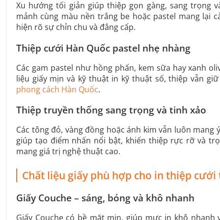
Xu hướng tối giản giúp thiệp gọn gàng, sang trọng 
mảnh cùng màu nền trắng be hoặc pastel mang lại cả
hiện rõ sự chỉn chu và đẳng cấp.
Thiệp cưới Hàn Quốc pastel nhẹ nhàng
Các gam pastel như hồng phấn, kem sữa hay xanh olive
liệu giấy mịn và kỹ thuật in kỹ thuật số, thiệp vẫn 
phong cách Hàn Quốc
.
Thiệp truyền thống sang trọng và tinh xảo
Các tông đỏ, vàng đồng hoặc ánh kim vẫn luôn mang 
giúp tạo điểm nhấn nổi bật, khiến thiệp rực rỡ và t
mang giá trị nghệ thuật cao.
Chất liệu giấy phù hợp cho in thiệp cưới
Giấy Couche – sáng, bóng và khô nhanh
Giấy Couche có bề mặt mịn, giúp mực in khô nhanh v