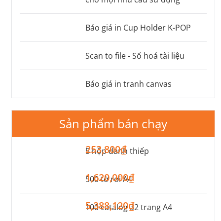
Báo giá in Cup Holder K-POP
Scan to file - Số hoá tài liệu
Báo giá in tranh canvas
Sản phẩm bán chạy
253,800₫
5 hộp danh thiếp
1,620,000₫
500 tờ rơi A4
5,388,120₫
100 catalog 32 trang A4