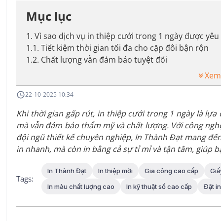
Mục lục
1
.
Vì sao dịch vụ in thiệp cưới trong 1 ngày được yêu
1.1
.
Tiết kiệm thời gian tối đa cho cặp đôi bận rộn
1.2
.
Chất lượng vẫn đảm bảo tuyệt đối
Xem
22-10-2025 10:34
Khi thời gian gấp rút, in thiệp cưới trong 1 ngày là lự
mà vẫn đảm bảo thẩm mỹ và chất lượng. Với công nghệ i
đội ngũ thiết kế chuyên nghiệp, In Thành Đạt mang đến
in nhanh, mà còn in bằng cả sự tỉ mỉ và tận tâm, giúp 
In Thành Đạt
In thiệp mời
Gia công cao cấp
Giấ
Tags:
In màu chất lượng cao
In kỹ thuật số cao cấp
Đặt in