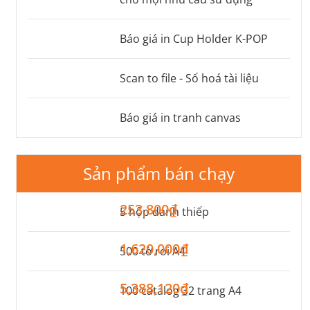
Báo giá in Cup Holder K-POP
Scan to file - Số hoá tài liệu
Báo giá in tranh canvas
Sản phẩm bán chạy
253,800₫
5 hộp danh thiếp
1,620,000₫
500 tờ rơi A4
5,388,120₫
100 catalog 32 trang A4