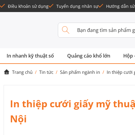
Điều khoản sử dụng
Tuyển dụng nhân sự
Hướng dẫn sử
In nhanh kỹ thuật số
Quảng cáo khổ lớn
Hộp 
Trang chủ
/
Tin tức
/
Sản phẩm ngành in
/
In thiệp cưới
In thiệp cưới giấy mỹ thuậ
Nội