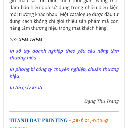
giữ màu sắc ổn định theo thời gian. Đồng thời
đảm bảo hiệu quả sử dụng trong nhiều điều kiện
môi trường khác nhau. Một catalogue được đầu tư
đúng cách không chỉ giới thiệu sản phẩm mà còn
nâng tầm thương hiệu trong mắt khách hàng.
>>> XEM THÊM
In sổ tay doanh nghiệp theo yêu cầu nâng tầm
thương hiệu
In phong bì công ty chuyên nghiệp, chuẩn thương
hiệu
In túi giấy kraft
Đặng Thu Trang
𝐓𝐇𝐀𝐍𝐇 𝐃𝐀𝐓 𝐏𝐑𝐈𝐍𝐓𝐈𝐍𝐆
-
𝘱𝘦𝑟𝘧𝑒𝘤𝑡 𝑝𝘳𝑖𝘯𝑡𝘪𝑛𝘨
𝘴𝑒𝘳𝑣𝘪𝑐𝘦𝑠