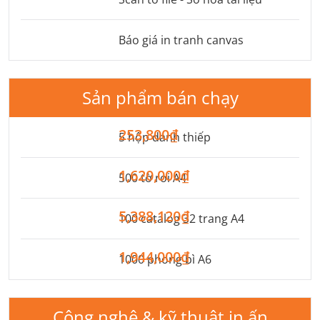
Báo giá in tranh canvas
Sản phẩm bán chạy
253,800₫
5 hộp danh thiếp
1,620,000₫
500 tờ rơi A4
5,388,120₫
100 catalog 32 trang A4
1,944,000₫
1000 phong bì A6
Công nghệ & kỹ thuật in ấn