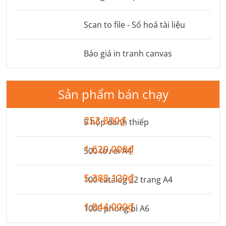
Scan to file - Số hoá tài liệu
Báo giá in tranh canvas
Sản phẩm bán chạy
253,800₫
5 hộp danh thiếp
1,620,000₫
500 tờ rơi A4
5,388,120₫
100 catalog 32 trang A4
1,944,000₫
1000 phong bì A6