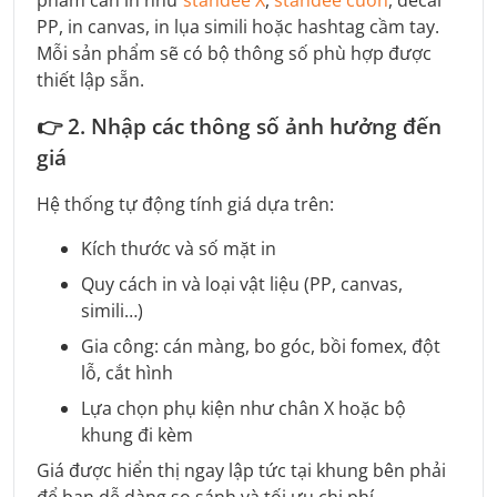
phẩm cần in như
standee X
,
standee cuốn
, decal
PP, in canvas, in lụa simili hoặc hashtag cầm tay.
Mỗi sản phẩm sẽ có bộ thông số phù hợp được
thiết lập sẵn.
👉
2. Nhập các thông số ảnh hưởng đến
giá
Hệ thống tự động tính giá dựa trên:
Kích thước và số mặt in
Quy cách in và loại vật liệu (PP, canvas,
simili…)
Gia công: cán màng, bo góc, bồi fomex, đột
lỗ, cắt hình
Lựa chọn phụ kiện như chân X hoặc bộ
khung đi kèm
Giá được hiển thị ngay lập tức tại khung bên phải