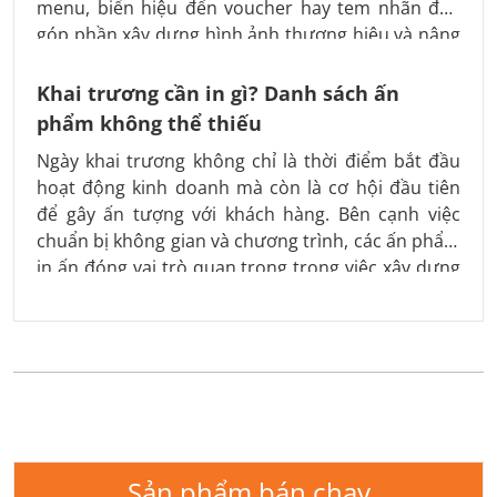
menu, biển hiệu đến voucher hay tem nhãn đều
góp phần xây dựng hình ảnh thương hiệu và nâng
cao trải nghiệm khách hàng. Cùng In Thành Đạt
tìm hiểu những hạng mục không thể thiếu khi
Khai trương cần in gì? Danh sách ấn
chuẩn bị mở quán cafe.
phẩm không thể thiếu
Ngày khai trương không chỉ là thời điểm bắt đầu
hoạt động kinh doanh mà còn là cơ hội đầu tiên
để gây ấn tượng với khách hàng. Bên cạnh việc
chuẩn bị không gian và chương trình, các ấn phẩm
in ấn đóng vai trò quan trọng trong việc xây dựng
hình ảnh thương hiệu. Vậy khai trương cần in gì để
vừa chuyên nghiệp vừa tạo hiệu quả truyền
thông? Hãy cùng tìm hiểu trong bài viết dưới đây.
Sản phẩm bán chạy