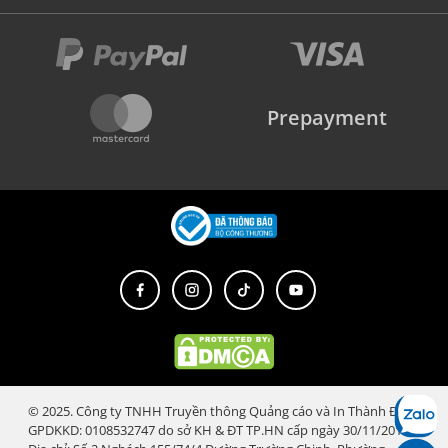
Prepayment
© 2025. Công ty TNHH Truyền thông Quảng cáo và In Thành Đạt.
GPDKKD: 0108532747 do sở KH & ĐT TP.HN cấp ngày 30/11/2018.