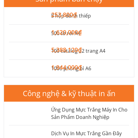
253,800₫
5 hộp danh thiếp
1,620,000₫
500 tờ rơi A4
5,388,120₫
100 catalog 32 trang A4
1,944,000₫
1000 phong bì A6
Công nghệ & kỹ thuật in ấn
Ứng Dụng Mực Trắng Máy In Cho
Sản Phẩm Doanh Nghiệp
Dịch Vụ In Mực Trắng Gần Đây