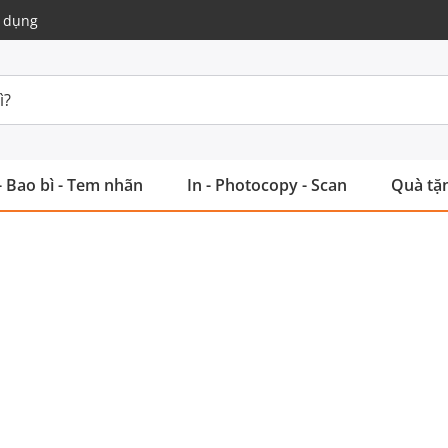
 dụng
- Bao bì - Tem nhãn
In - Photocopy - Scan
Quà tặn