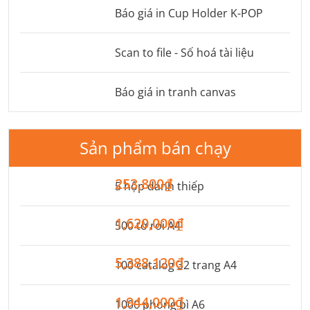
Báo giá in Cup Holder K-POP
Scan to file - Số hoá tài liệu
Báo giá in tranh canvas
Sản phẩm bán chạy
253,800₫
5 hộp danh thiếp
1,620,000₫
500 tờ rơi A4
5,388,120₫
100 catalog 32 trang A4
1,944,000₫
1000 phong bì A6