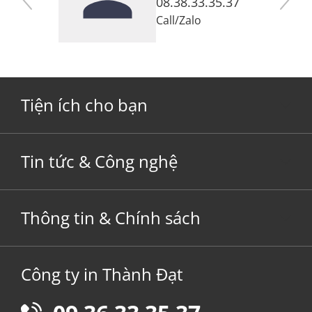
7
08.38.33.35.37
Call
/
Zalo
Tiện ích cho bạn
Tin tức & Công nghệ
Thông tin & Chính sách
Công ty in Thành Đạt