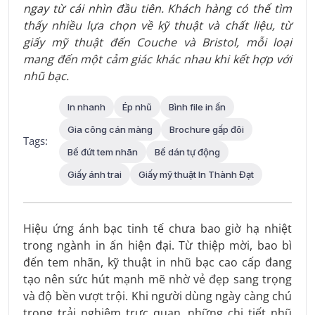
ngay từ cái nhìn đầu tiên. Khách hàng có thể tìm
thấy nhiều lựa chọn về kỹ thuật và chất liệu, từ
giấy mỹ thuật đến Couche và Bristol, mỗi loại
mang đến một cảm giác khác nhau khi kết hợp với
nhũ bạc.
In nhanh
Ép nhũ
Bình file in ấn
Gia công cán màng
Brochure gấp đôi
Tags:
Bế đứt tem nhãn
Bế dán tự động
Giấy ánh trai
Giấy mỹ thuật In Thành Đạt
Hiệu ứng ánh bạc tinh tế chưa bao giờ hạ nhiệt
trong ngành in ấn hiện đại. Từ thiệp mời, bao bì
đến tem nhãn, kỹ thuật in nhũ bạc cao cấp đang
tạo nên sức hút mạnh mẽ nhờ vẻ đẹp sang trọng
và độ bền vượt trội. Khi người dùng ngày càng chú
trọng trải nghiệm trực quan, những chi tiết nhũ