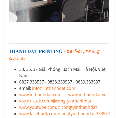
𝐓𝐇𝐀𝐍𝐇 𝐃𝐀𝐓 𝐏𝐑𝐈𝐍𝐓𝐈𝐍𝐆
-
𝘱𝘦𝑟𝘧𝑒𝘤𝑡 𝑝𝘳𝑖𝘯𝑡𝘪𝑛𝘨
𝘴𝑒𝘳𝑣𝘪𝑐𝘦𝑠
33, 35, 37 Giải Phóng, Bạch Mai, Hà Nội, Việt
Nam
0827.333537 - 0838.333537 - 0839.333537
email:
info@inthanhdat.com
www.inthanhdat.com
|
www.inthanhdat.vn
www.tiktok.com/@congtyinthanhdat
www.youtube.com/@congtyinthanhdat
www.facebook.com/congtyinthanhdat.333537