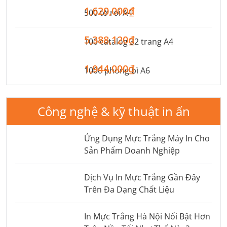
1,620,000₫
500 tờ rơi A4
5,388,120₫
100 catalog 32 trang A4
1,944,000₫
1000 phong bì A6
Công nghệ & kỹ thuật in ấn
Ứng Dụng Mực Trắng Máy In Cho
Sản Phẩm Doanh Nghiệp
Dịch Vụ In Mực Trắng Gần Đây
Trên Đa Dạng Chất Liệu
In Mực Trắng Hà Nội Nổi Bật Hơn