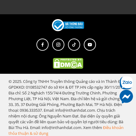
© 2025. Công ty TNHH Truyền thông Quảng cáo và In Thành Đạt.
GPDKKD: 0108532747 do sở KH & ĐT TP.HN cấp ngày 30/11/2018.
Địa chỉ: Số 2 Nghách 155/74/4 Đường Trường Chinh, Phường
Phương Liệt, TP Hà Nội, Việt Nam. Địa chỉ liên hệ và gửi chứng từ:
33, 35, 37 Đường Giải Phóng, Phường Bạch Mai, TP Hà Nội. Điện
thoại: 0936.333537. Email: info@inthanhdat.com. Chịu trách
nhiệm nội dung: Ông Nguyễn Nam Đạt. Đại diện ủy quyền giải
quyết các vấn đề liên quan bảo vệ quyền lợi người tiêu dùng: Bà
Bùi Thu Hà. Email: info@inthanhdat.com. Xem thêm
Điều khoản
thỏa thuận & sử dụng