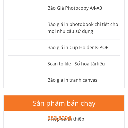
Báo Giá Photocopy A4-A0
Báo giá in photobook chi tiết cho
mọi nhu cầu sử dụng
Báo giá in Cup Holder K-POP
Scan to file - Số hoá tài liệu
Báo giá in tranh canvas
Sản phẩm bán chạy
253,800₫
5 hộp danh thiếp