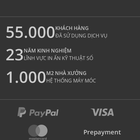
55.000
KHÁCH HÀNG
ĐÃ SỬ DỤNG DỊCH VỤ
23
NĂM KINH NGHIỆM
LĨNH VỰC IN ẤN KỸ THUẬT SỐ
1.000
M2 NHÀ XƯỞNG
HỆ THỐNG MÁY MÓC
Prepayment