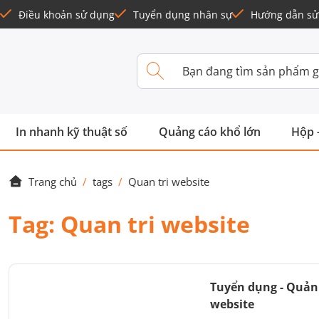
Điều khoản sử dụng
Tuyển dụng nhân sự
Hướng dẫn sử
In nhanh kỹ thuật số
Quảng cáo khổ lớn
Hộp 
Trang chủ
/
tags
/
Quan tri website
Tag:
Quan tri website
Tuyển dụng - Quản 
website