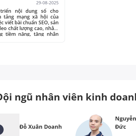
29-08-2025
triển nội dung số cho
n tảng mạng xã hội của
ệc viết bài chuẩn SEO, sản
deo chất lượng cao, nhằm
g tiềm năng, tăng nhận
 thúc đẩy doanh số trong
ệp cưới.
Đội ngũ nhân viên
kinh doan
Nguyễn
Đỗ Xuân Doanh
Đức