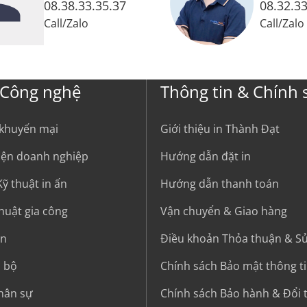
08.38.33.35.37
08.32.33
Call
/
Zalo
Call
/
Zalo
 Công nghệ
Thông tin & Chính 
 khuyến mại
Giới thiệu in Thành Đạt
kiện doanh nghiệp
Hướng dẫn đặt in
ỹ thuật in ấn
Hướng dẫn thanh toán
thuật gia công
Vận chuyển & Giao hàng
in
Điều khoản Thỏa thuận & S
i bộ
Chính sách Bảo mật thông t
hân sự
Chính sách Bảo hành & Đổi 