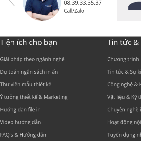
08.39.33.35.37
Call
/
Zalo
Tiện ích cho bạn
Tin tức &
Giải pháp theo ngành nghề
Chương trình
Dự toán ngân sách in ấn
Tin tức & Sự 
Thư viện mẫu thiết kế
Công nghệ & K
Ý tưởng thiết kế & Marketing
Vật liệu & Kỹ 
Hướng dẫn file in
Chuyện nghề 
Video hướng dẫn
Hoạt động nộ
FAQ's & Hướng dẫn
Tuyển dụng n