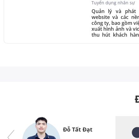
Tuyển dụng nhân sự
Quản lý và phát 
website và các nề
công ty, bao gồm vi
xuất hình ảnh và vi
thu hút khách hàn
diện thương hiệu và
lĩnh vực in ấn và thi
Đỗ Tất Đạt