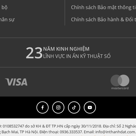
i bộ
Chính sách Bảo mật thông t
hân sự
Chính sách Bảo hành & Đổi 
23
NĂM KINH NGHIỆM
LĨNH VỰC IN ẤN KỸ THUẬT SỐ
 0108532747 do sở KH & ĐT TP.HN cấp ngày 30/11/2018. Địa chỉ: Số 2 Nghá
ng Bạch Mai, TP Hà Nội. Điện thoại: 0936.333537. Email: info@inthanhdat.co