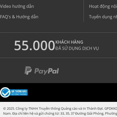
Video hướng dẫn
Hoạt động nộ
FAQ's & Hướng dẫn
Tuyển dụng n
55.000
KHÁCH HÀNG
ĐÃ SỬ DỤNG DỊCH VỤ
© 2025. Công ty TNHH Truyền thông Quảng cáo và In Thành Đạt. GPDKKD:
Nam. Địa chỉ liên hệ và gửi chứng từ: 33, 35, 37 Đường Giải Phóng, Phườ