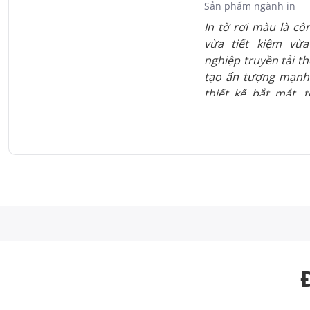
Sản phẩm ngành in
In tờ rơi màu là cô
vừa tiết kiệm vừ
nghiệp truyền tải t
tạo ấn tượng mạnh.
thiết kế bắt mắt,
nhiều ngành nghề t
giáo dục và spa. Qu
chuyên nghiệp cùn
QR code, infographi
rơi thêm giá trị. Dị
Thành Đạt mang đ
cao, hỗ trợ doanh
hiệu bền vững.