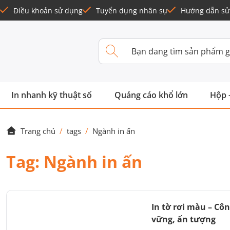
Điều khoản sử dụng
Tuyển dụng nhân sự
Hướng dẫn sử
In nhanh kỹ thuật số
Quảng cáo khổ lớn
Hộp 
Trang chủ
/
tags
/
Ngành in ấn
Tag:
Ngành in ấn
In tờ rơi màu – Cô
vững, ấn tượng