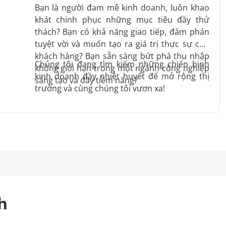
Bạn là người đam mê kinh doanh, luôn khao
khát chinh phục những mục tiêu đầy thử
thách? Bạn có khả năng giao tiếp, đàm phán
tuyệt vời và muốn tạo ra giá trị thực sự cho
khách hàng? Bạn sẵn sàng bứt phá thu nhập
Chúng tôi đang tìm kiếm những chiến binh
không giới hạn trong một ngành công nghiệp
kinh doanh đầy nhiệt huyết để mở rộng thị
sáng tạo và đầy tiềm năng?
trường và cùng chúng tôi vươn xa!
h