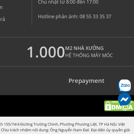
Chủ nhật từ 8:00 đến 17:00
in
Hotline phản ánh:
08 55 33 35 37
trả
1.000
M2 NHÀ XƯỞNG
HỆ THỐNG MÁY MÓC
Prepayment
ch 155/74/4 Đường Trường Chinh, Phường Phương Liệt, TP Hà Nội, Việt
m. Chịu trách nhiệm nội dung: Ông Nguyễn Nam Đạt. Đại diện ủy quyền giải