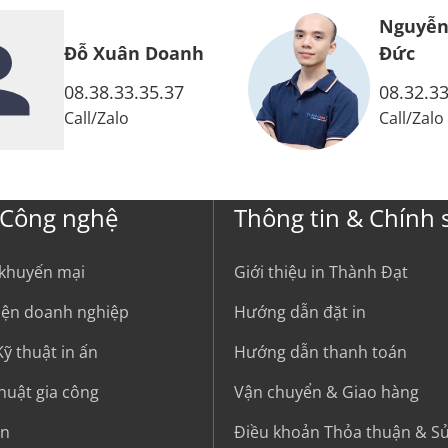
Nguyễn Anh
Đức
08.32.33.35.37
Call
/
Zalo
 Công nghệ
Thông tin & Chính 
 khuyến mại
Giới thiệu in Thành Đạt
kiện doanh nghiệp
Hướng dẫn đặt in
ỹ thuật in ấn
Hướng dẫn thanh toán
thuật gia công
Vận chuyển & Giao hàng
in
Điều khoản Thỏa thuận & S