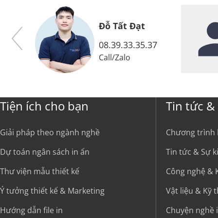
t Đạt
Đỗ Xuân Doanh
33.35.37
08.38.33.35.37
lo
Call
/
Zalo
Tiện ích cho bạn
Tin tức &
Giải pháp theo ngành nghề
Chương trình
Dự toán ngân sách in ấn
Tin tức & Sự 
Thư viện mẫu thiết kế
Công nghệ & K
Ý tưởng thiết kế & Marketing
Vật liệu & Kỹ 
Hướng dẫn file in
Chuyện nghề 