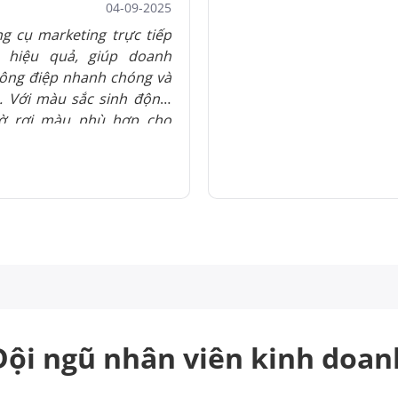
04-09-2025
ng cụ marketing trực tiếp
a hiệu quả, giúp doanh
hông điệp nhanh chóng và
 Với màu sắc sinh động,
 tờ rơi màu phù hợp cho
ừ F&B, bất động sản đến
y trình thiết kế – in ấn
g xu hướng hiện đại như
c hay giấy tái chế giúp tờ
ch vụ in tờ rơi màu tại In
ến sản phẩm chất lượng
 nghiệp xây dựng thương
Đội ngũ nhân viên
kinh doan