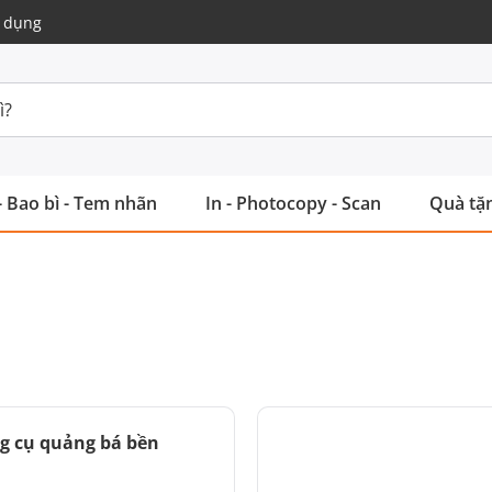
 dụng
- Bao bì - Tem nhãn
In - Photocopy - Scan
Quà tặn
ng cụ quảng bá bền