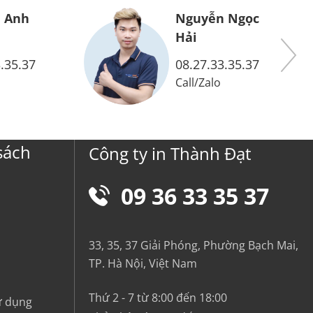
Nguyễn Ngọc
Hải
Nguyễn Thu H
08.27.33.35.37
08.37.33.35.37
Call
/
Zalo
Call
/
Zalo
sách
Công ty in Thành Đạt
09 36 33 35 37
33, 35, 37 Giải Phóng, Phường Bạch Mai,
TP. Hà Nội, Việt Nam
Thứ 2 - 7 từ 8:00 đến 18:00
ử dụng