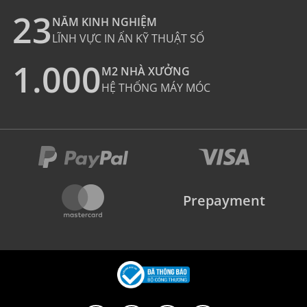
23
NĂM KINH NGHIỆM
LĨNH VỰC IN ẤN KỸ THUẬT SỐ
1.000
M2 NHÀ XƯỞNG
HỆ THỐNG MÁY MÓC
Prepayment