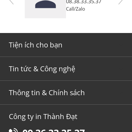
7
08.38.33.35.37
Call
/
Zalo
Tiện ích cho bạn
Tin tức & Công nghệ
Thông tin & Chính sách
Công ty in Thành Đạt