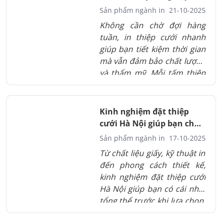
In Thành Đạt
Sản phẩm ngành in
21-10-2025
Không cần chờ đợi hàng
tuần, in thiệp cưới nhanh
giúp bạn tiết kiệm thời gian
mà vẫn đảm bảo chất lượng
và thẩm mỹ. Mỗi tấm thiệp
đều được chăm chút kỹ
lưỡng từ thiết kế đến chất
liệu, thể hiện sự tinh tế và
Kinh nghiệm đặt thiệp
chu đáo trong từng chi tiết
cưới Hà Nội giúp bạn chọn
nhỏ.
đúng và đẹp
Sản phẩm ngành in
17-10-2025
Từ chất liệu giấy, kỹ thuật in
đến phong cách thiết kế,
kinh nghiệm đặt thiệp cưới
Hà Nội giúp bạn có cái nhìn
tổng thể trước khi lựa chọn.
Việc chọn đúng nhà in uy tín