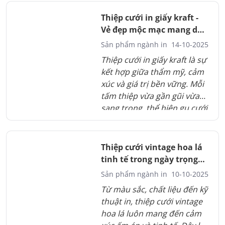
và đặt hàng đúng thời điểm
không chỉ đảm bảo chất
Thiệp cưới in giấy kraft -
lượng mà còn thể hiện sự
Vẻ đẹp mộc mạc mang dấu
chuẩn bị kỹ lưỡng cho ngày
ấn riêng
Sản phẩm ngành in
14-10-2025
trọng đại.
Thiệp cưới in giấy kraft là sự
kết hợp giữa thẩm mỹ, cảm
xúc và giá trị bền vững. Mỗi
tấm thiệp vừa gần gũi vừa
sang trọng, thể hiện gu cưới
tinh tế của cặp đôi. Chất liệu
thân thiện môi trường góp
phần tạo nên xu hướng
Thiệp cưới vintage hoa lá
sống xanh ý nghĩa. Một chi
tinh tế trong ngày trọng
tiết nhỏ nhưng đủ để lưu
đại
Sản phẩm ngành in
10-10-2025
giữ cảm xúc trọn vẹn của
Từ màu sắc, chất liệu đến kỹ
ngày hạnh phúc.
thuật in, thiệp cưới vintage
hoa lá luôn mang đến cảm