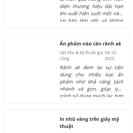
diện thương hiệu dài hạn
khi xuất hiện suốt một năm
tại bàn làm việc và không
gian sống. Đây là sản phẩm
tạo thiện cảm tự nhiên mà
không gây cảm giác quảng
Ấn phẩm nào cần rãnh xé
cáo. Doanh nghiệp có thể
Vật liệu & kỹ thuật gia
04-12-
tùy biến thiết kế, chất liệu và
công
2025
kiểu dáng để thích hợp với
Rãnh xé đem lại sự tiện
từng nhóm khách hàng.
dụng cho nhiều loại ấn
Những ưu điểm này khiến
phẩm nhờ khả năng tách
lịch Tết trở thành kênh lan
nhanh và gọn, giúp quá
tỏa hình ảnh ổn định và tiết
trình sử dụng mạch lạc hơn
kiệm.
và hạn chế lỗi thao tác. Việc
nhận diện nhóm ấn phẩm
phù hợp với rãnh xé giúp tối
In nhũ vàng trên giấy mỹ
ưu trải nghiệm cho cả
thuật
doanh nghiệp lẫn người