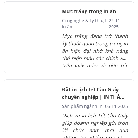
chiều sâu thiết kế và bảo vệ
bề mặt khỏi trầy xước. Phù
Mực trắng trong in ấn
hợp cho thiệp cưới, card
Công nghệ & kỹ thuật
22-11-
visit, bao bì, nhãn dán và
in ấn
2025
nhiều loại ấn phẩm chất
Mực trắng đang trở thành
lượng cao. Khi kết hợp đúng
kỹ thuật quan trọng trong in
giấy và kỹ thuật in, clear sẽ
ấn hiện đại nhờ khả năng
nâng giá trị sản phẩm rõ
thể hiện màu sắc chính xác
rệt.
trên giấy màu và nền tối.
Lớp trắng giúp thiết kế nổi
bật hơn và giữ trọn chi tiết
tinh tế. Từ thiệp cưới, bao bì
Đặt in lịch tết Cầu Giấy
đến các ấn phẩm sáng tạo,
chuyên nghiệp | IN THÀNH
mực trắng mang lại độ sang
ĐẠT
Sản phẩm ngành in
06-11-2025
trọng và tính thẩm mỹ vượt
Dịch vụ in lịch Tết Cầu Giấy
trội.
giúp doanh nghiệp gửi trọn
lời chúc năm mới qua
những ấn phẩm quà tặng