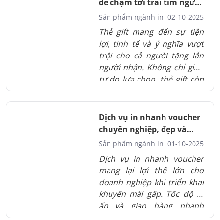
để chạm tới trái tim người
gửi gắm thông điệp trân
nhận
Sản phẩm ngành in
02-10-2025
trọng đến từng khách mời.
Thẻ gift mang đến sự tiện
Dù là sự kiện cá nhân hay
lợi, tinh tế và ý nghĩa vượt
doanh nghiệp, vé mời luôn
trội cho cả người tặng lẫn
đóng vai trò quan trọng
người nhận. Không chỉ giúp
trong việc tạo ấn tượng và
tự do lựa chọn, thẻ gift còn
kết nối cảm xúc. Chọn in vé
trở thành công cụ
mời giá rẻ tại In Thành Đạt
marketing hiệu quả. Với
chính là bước khởi đầu để
thiết kế sang trọng và khả
biến mỗi sự kiện thành một
Dịch vụ in nhanh voucher
năng cá nhân hóa, thẻ gift
trải nghiệm đáng nhớ.
chuyên nghiệp, đẹp và
vừa là quà tặng, vừa là
đúng hẹn
Sản phẩm ngành in
01-10-2025
thông điệp thương hiệu. In
Dịch vụ in nhanh voucher
Thành Đạt cung cấp dịch vụ
mang lại lợi thế lớn cho
in thẻ gift chuyên nghiệp,
doanh nghiệp khi triển khai
giúp doanh nghiệp ghi dấu
khuyến mãi gấp. Tốc độ in
ấn mạnh mẽ trong lòng
ấn và giao hàng nhanh
khách hàng.
chóng giúp không bỏ lỡ thời