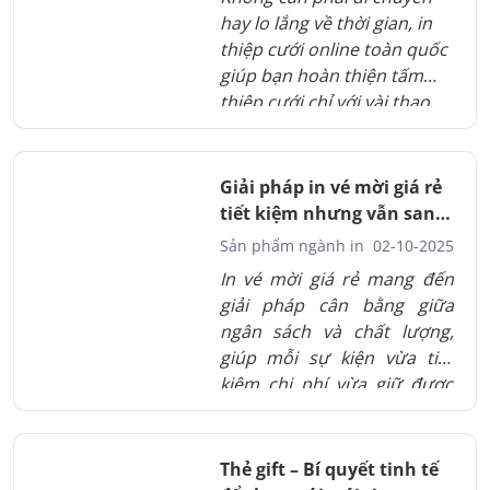
hay lo lắng về thời gian, in
thiệp cưới online toàn quốc
giúp bạn hoàn thiện tấm
thiệp cưới chỉ với vài thao
tác. Mỗi sản phẩm đều
mang dấu ấn riêng, tinh tế
và trọn vẹn cảm xúc. Dịch
Giải pháp in vé mời giá rẻ
vụ in online hiện đại, giao
tiết kiệm nhưng vẫn sang
tận nơi, tiết kiệm chi phí và
trọng
Sản phẩm ngành in
02-10-2025
thời gian. Một giải pháp đơn
In vé mời giá rẻ mang đến
giản mà vẫn giữ trọn ý nghĩa
giải pháp cân bằng giữa
của ngày cưới.
ngân sách và chất lượng,
giúp mỗi sự kiện vừa tiết
kiệm chi phí vừa giữ được
sự sang trọng cần thiết. Một
tấm vé được in sắc nét, thiết
kế tinh tế không chỉ thể hiện
Thẻ gift – Bí quyết tinh tế
sự chuyên nghiệp mà còn