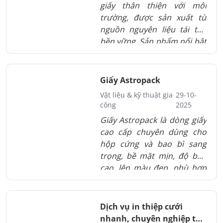
giấy thân thiện với môi
là lựa chọn hoàn hảo cho
trường, được sản xuất từ
các thương hiệu, studio và
nguồn nguyên liệu tái tạo
xưởng in muốn tạo dấu ấn
bền vững. Sản phẩm nổi bật
khác biệt trong từng thiết
với chất lượng in ấn cao, bề
kế.
mặt mịn màng, độ bền tốt
và khả năng chống lem
Giấy Astropack
mực. Freelife Cento không
Vật liệu & kỹ thuật gia
29-10-
chỉ giúp nâng cao giá trị
công
2025
thẩm mỹ của ấn phẩm mà
Giấy Astropack là dòng giấy
còn góp phần bảo vệ môi
cao cấp chuyên dùng cho
trường.
hộp cứng và bao bì sang
trọng, bề mặt mịn, độ bền
cao, lên màu đẹp, phù hợp
in ấn chất lượng.
Dịch vụ in thiệp cưới
nhanh, chuyên nghiệp tại