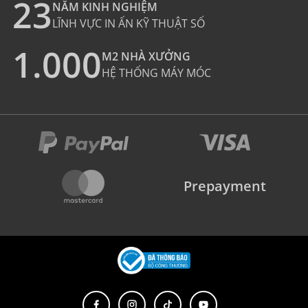
23
NĂM KINH NGHIỆM
LĨNH VỰC IN ẤN KỸ THUẬT SỐ
1.000
M2 NHÀ XƯỞNG
HỆ THỐNG MÁY MÓC
Prepayment