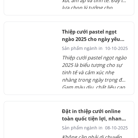
xúc ấm áp và tinh tế. Đây là
lựa chọn lý tưởng cho
những ai yêu nét hoài cổ và
mong muốn đám cưới đầy
dấu ấn riêng.
Thiệp cưới pastel ngọt
ngào 2025 cho ngày yêu
trọn vẹn
Sản phẩm ngành in
10-10-2025
Thiệp cưới pastel ngọt ngào
2025 là biểu tượng cho sự
tinh tế và cảm xúc nhẹ
nhàng trong ngày trọng đại.
Gam màu dịu, chất liệu cao
cấp và thiết kế chỉn chu tạo
nên một tổng thể hài hòa.
Mỗi tấm thiệp không chỉ là
Đặt in thiệp cưới online
lời mời, mà còn là món quà
toàn quốc tiện lợi, nhanh
gửi gắm yêu thương và lời
chóng
Sản phẩm ngành in
08-10-2025
chúc phúc trọn vẹn.
Không cần phải di chuyển