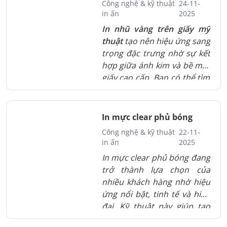
Công nghệ & kỹ thuật
24-11-
dùng cuối.
in ấn
2025
In nhũ vàng trên giấy mỹ
thuật
tạo nên hiệu ứng sang
trọng đặc trưng nhờ sự kết
hợp giữa ánh kim và bề mặt
giấy cao cấp. Bạn có thể tìm
thấy sự khác biệt qua từng
chất liệu, từ giấy gân, giấy
trơn đến giấy ánh nhũ hoặc
In mực clear phủ bóng
tone tối. Các kỹ thuật như
Công nghệ & kỹ thuật
22-11-
ép nhũ nhiệt, ép nhũ lạnh
in ấn
2025
hay nhũ kỹ thuật số giúp tối
In mực clear phủ bóng đang
ưu chi tiết và màu sắc.
trở thành lựa chọn của
nhiều khách hàng nhờ hiệu
ứng nổi bật, tinh tế và hiện
đại. Kỹ thuật này giúp tạo
điểm nhấn sang trọng, tăng