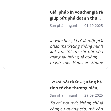
điểm vàng tiếp cận khách
hàng. Voucher được thiết kế
Giải pháp in voucher giá rẻ
đẹp, in sắc nét vừa tạo niềm
giúp bứt phá doanh thu
tin vừa tăng hiệu quả bán
ấn tượng
Sản phẩm ngành in
01-10-2025
hàng. In Thành Đạt cam kết
chất lượng, giá cạnh tranh,
đáp ứng trọn vẹn nhu cầu
In voucher giá rẻ là một giải
pháp marketing thông minh
marketing tức thì.
khi vừa tối ưu chi phí vừa
mang lại hiệu quả quảng bá
mạnh mẽ. Voucher không
chỉ giúp thu hút khách hàng
mới mà còn giữ chân khách
hàng cũ, đồng thời tăng
Tờ rơi nội thất – Quảng bá
cường sự hiện diện thương
tinh tế cho thương hiệu,
hiệu một cách tự nhiên. Với
sản phẩm
xu hướng thiết kế hiện đại,
Sản phẩm ngành in
29-09-2025
yếu tố chất liệu và kỹ thuật
Tờ rơi nội thất không chỉ là
gia công tinh tế, mỗi tấm
công cụ quảng cáo, mà còn