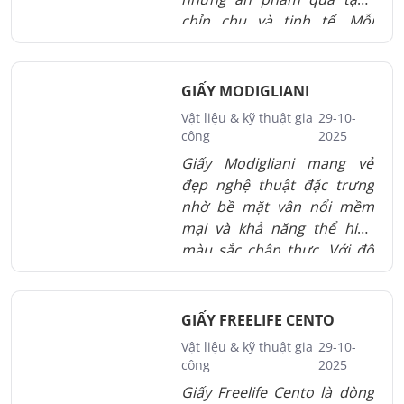
chỉn chu và tinh tế. Mỗi
cuốn lịch được in sắc nét,
thiết kế riêng, thể hiện đẳng
cấp thương hiệu và tinh
GIẤY MODIGLIANI
thần tri ân sâu sắc.
Vật liệu & kỹ thuật gia
29-10-
công
2025
Giấy Modigliani mang vẻ
đẹp nghệ thuật đặc trưng
nhờ bề mặt vân nổi mềm
mại và khả năng thể hiện
màu sắc chân thực. Với độ
bền tốt và tính ứng dụng
rộng trong thiệp cưới, thiết
kế thủ công và in mỹ thuật,
GIẤY FREELIFE CENTO
giấy Modigliani được xem là
Vật liệu & kỹ thuật gia
29-10-
chất liệu lý tưởng cho
công
2025
những sản phẩm cần sự
Giấy Freelife Cento là dòng
tinh tế và cá tính riêng. Đây