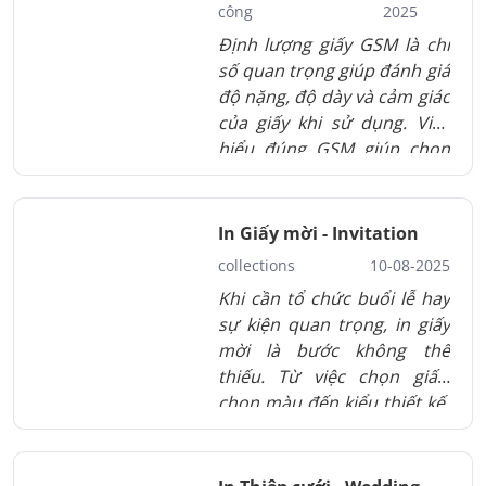
công
2025
Định lượng giấy GSM là chỉ
số quan trọng giúp đánh giá
độ nặng, độ dày và cảm giác
của giấy khi sử dụng. Việc
hiểu đúng GSM giúp chọn
giấy phù hợp, tối ưu chất
lượng in và chi phí sản xuất.
In Giấy mời - Invitation
collections
10-08-2025
Khi cần tổ chức buổi lễ hay
sự kiện quan trọng, in giấy
mời là bước không thể
thiếu. Từ việc chọn giấy,
chọn màu đến kiểu thiết kế,
tất cả đều góp phần tạo nên
tấm thiệp sang trọng và
mang đậm dấu ấn cá nhân