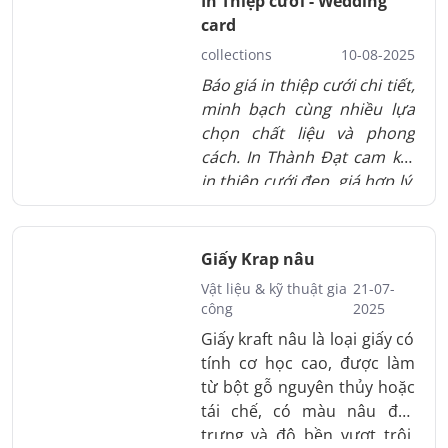
In Thiệp cưới - Wedding
hoặc thương hiệu.
card
collections
10-08-2025
Báo giá in thiệp cưới chi tiết,
minh bạch cùng nhiều lựa
chọn chất liệu và phong
cách. In Thành Đạt cam kết
in thiệp cưới đẹp, giá hợp lý,
giao hàng đúng hẹn.
Giấy Krap nâu
Vật liệu & kỹ thuật gia
21-07-
công
2025
Giấy kraft nâu là loại giấy có
tính cơ học cao, được làm
từ bột gỗ nguyên thủy hoặc
tái chế, có màu nâu đặc
trưng và độ bền vượt trội.