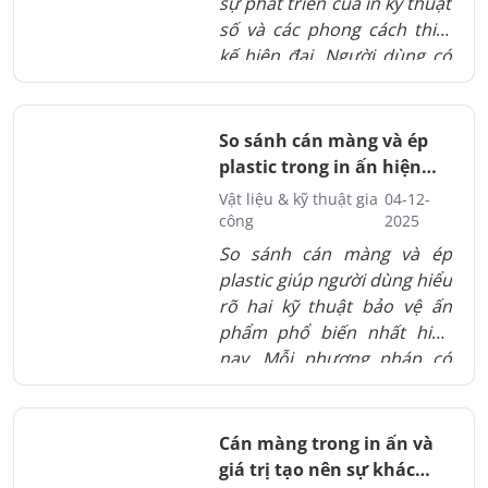
sự phát triển của in kỹ thuật
số và các phong cách thiết
kế hiện đại. Người dùng có
thể tạo postcard làm quà
tặng, trang trí hoặc phục vụ
kinh doanh với chất lượng
So sánh cán màng và ép
sắc nét và đa dạng kỹ thuật
plastic trong in ấn hiện
hoàn thiện. Bài viết phân
đại
Vật liệu & kỹ thuật gia
04-12-
tích xu hướng postcard, tiêu
công
2025
chí lựa chọn dịch vụ in và
So sánh cán màng và ép
các kiểu hoàn thiện thịnh
plastic giúp người dùng hiểu
hành. Những thông tin này
rõ hai kỹ thuật bảo vệ ấn
giúp bạn chọn được nơi in
phẩm phổ biến nhất hiện
postcard phù hợp tại Hà
nay. Mỗi phương pháp có
Nội.
ưu điểm riêng về độ dày,
tính linh hoạt và mức độ
bảo vệ bề mặt. Bài viết phân
Cán màng trong in ấn và
tích chi tiết cách hoạt động
giá trị tạo nên sự khác