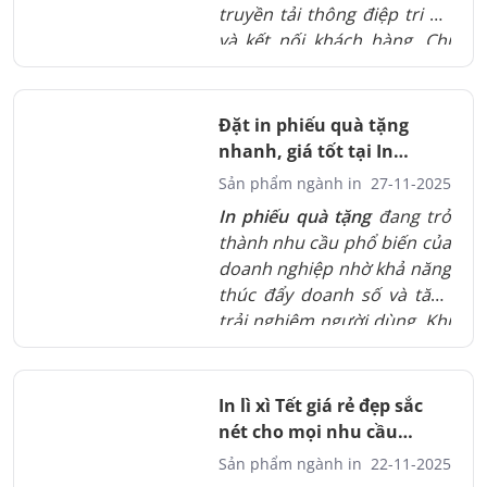
truyền tải thông điệp tri ân
và kết nối khách hàng. Chi
tiết về chất liệu giấy, kỹ
thuật in và tiêu chí để có
một mẫu thiệp đẹp sang và
Đặt in phiếu quà tặng
đúng tinh thần năm mới.
nhanh, giá tốt tại In
Đồng thời gợi ý các yếu tố
Thành Đạt
Sản phẩm ngành in
27-11-2025
cần lưu ý để tối ưu chi phí
In phiếu quà tặng
đang trở
và bảo đảm hình ảnh
thành nhu cầu phổ biến của
thương hiệu.
doanh nghiệp nhờ khả năng
thúc đẩy doanh số và tăng
trải nghiệm người dùng. Khi
lựa chọn chất liệu giấy phù
hợp kết hợp kỹ thuật in hiện
đại và thiết kế chỉn chu
In lì xì Tết giá rẻ đẹp sắc
doanh nghiệp có thể tạo ra
nét cho mọi nhu cầu
những tấm phiếu sang
khách hàng
Sản phẩm ngành in
22-11-2025
trọng và giàu giá trị thương