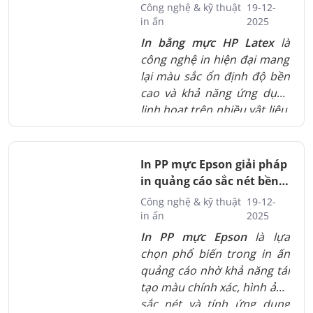
nghiệp
Công nghệ & kỹ thuật
19-12-
gấp.
in ấn
2025
In bằng mực HP Latex
là
công nghệ in hiện đại mang
lại màu sắc ổn định độ bền
cao và khả năng ứng dụng
linh hoạt trên nhiều vật liệu.
Giải pháp này phù hợp cho
cả in trong nhà và ngoài trời
đáp ứng tốt yêu cầu thẩm
In PP mực Epson giải pháp
mỹ lẫn độ bền sử dụng.
in quảng cáo sắc nét bền
màu
Công nghệ & kỹ thuật
19-12-
in ấn
2025
In PP mực Epson
là lựa
chọn phổ biến trong in ấn
quảng cáo nhờ khả năng tái
tạo màu chính xác, hình ảnh
sắc nét và tính ứng dụng