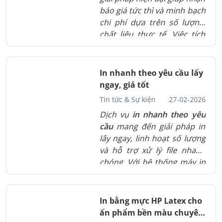
báo giá tức thì và minh bạch
chi phí dựa trên số lượng,
chất liệu thực tế. Việc tích
hợp tính năng này trên
website giúp khách hàng
chủ động kiểm soát ngân
In nhanh theo yêu cầu lấy
sách, tiết kiệm thời gian chờ
ngay, giá tốt
đợi và tối ưu hóa quy trình
Tin tức & Sự kiện
27-02-2026
đặt hàng.
Dịch vụ
in nhanh theo yêu
cầu
mang đến giải pháp in
lấy ngay, linh hoạt số lượng
và hỗ trợ xử lý file nhanh
chóng. Với hệ thống máy in
hiện đại và quy trình chuyên
nghiệp, khách hàng có thể
yên tâm về chất lượng, màu
In bằng mực HP Latex cho
sắc và tiến độ giao hàng,
ấn phẩm bền màu chuyên
ngay cả với những đơn hàng