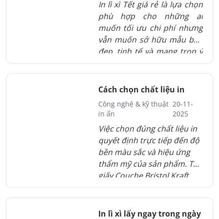
In lì xì Tết giá rẻ là lựa chọn
hiệu.
phù hợp cho những ai
muốn tối ưu chi phí nhưng
vẫn muốn sở hữu mẫu bao
đẹp, tinh tế và mang trọn ý
nghĩa Tết Việt. Nhờ công
nghệ in tiên tiến và quy
trình tối ưu, những mẫu
Cách chọn chất liệu in
bao giá rẻ ngày nay vẫn giữ
Công nghệ & kỹ thuật
20-11-
được độ sắc nét và cảm giác
in ấn
2025
sang trọng khi cầm trên tay.
Việc chọn đúng chất liệu in
Đây là giải pháp lý tưởng
quyết định trực tiếp đến độ
cho doanh nghiệp cần số
bền màu sắc và hiệu ứng
lượng lớn hoặc cá nhân
thẩm mỹ của sản phẩm. Từ
thích các mẫu lì xì độc đáo
giấy Couche Bristol Kraft
mà không tốn nhiều chi phí.
đến giấy mỹ thuật và các kỹ
Lì xì giá rẻ vì thế trở thành
thuật in đặc biệt mỗi lựa
xu hướng phổ biến mỗi mùa
chọn đều mang lại trải
In lì xì lấy ngay trong ngày
xuân đến.