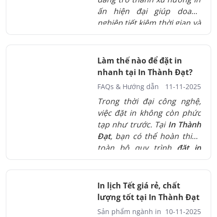
ấn hiện đại giúp doanh
nghiệp tiết kiệm thời gian và
chi phí. Chỉ với vài thao tác
trực tuyến, bạn có thể chọn
mẫu, gửi file, duyệt bản in
Làm thế nào để đặt in
và nhận hàng tận nơi mà
nhanh tại In Thành Đạt?
vẫn đảm bảo chất lượng
FAQs & Hướng dẫn
11-11-2025
chuẩn màu, chuẩn thương
Trong thời đại công nghệ,
hiệu. In Thành Đạt mang
việc đặt in không còn phức
đến giải pháp in online
tạp như trước. Tại
In Thành
chuyên nghiệp – nhanh
Đạt
, bạn có thể hoàn thiện
chóng, tiện lợi và đáng tin
toàn bộ quy trình
đặt in
cậy cho mùa Tết 2026.
online nhanh chóng – tiện
lợi – minh bạch
, chỉ với vài
thao tác ngay trên website
In lịch Tết giá rẻ, chất
www.inthanhdat.com
.
lượng tốt tại In Thành Đạt
Dưới đây là hướng dẫn khái
Sản phẩm ngành in
10-11-2025