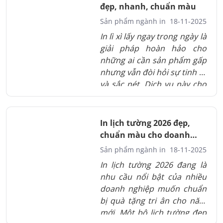
nghiệm khác nhau. Hiểu rõ
đẹp, nhanh, chuẩn màu
nhu cầu ngân sách và mục
Sản phẩm ngành in
18-11-2025
tiêu sử dụng giúp bạn chọn
In lì xì lấy ngay trong ngày là
chất liệu tối ưu ngay từ đầu.
giải pháp hoàn hảo cho
những ai cần sản phẩm gấp
nhưng vẫn đòi hỏi sự tinh tế
và sắc nét. Dịch vụ này cho
phép bạn sở hữu bộ lì xì đẹp
chỉ trong vài giờ nhờ công
nghệ in hiện đại. Màu sắc,
In lịch tường 2026 đẹp,
chất liệu và thiết kế đều
chuẩn màu cho doanh
được tối ưu để đảm bảo
nghiệp
Sản phẩm ngành in
18-11-2025
tính thẩm mỹ cao. Đây là lựa
In lịch tường 2026 đang là
chọn linh hoạt cho cá nhân
nhu cầu nổi bật của nhiều
và doanh nghiệp trong mùa
doanh nghiệp muốn chuẩn
Tết bận rộn.
bị quà tặng tri ân cho năm
mới. Một bộ lịch tường đẹp