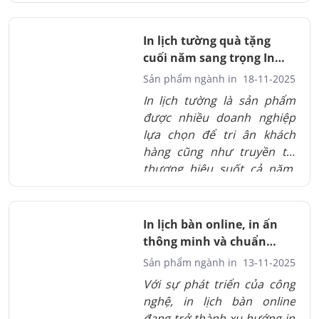
giúp thương hiệu hiện diện
suốt 12 tháng và tạo ấn
tượng tốt trong mắt khách
In lịch tường quà tặng
hàng. Chọn đúng chất liệu,
cuối năm sang trọng In
bố cục và phong cách thiết
Thành Đạt
Sản phẩm ngành in
18-11-2025
kế sẽ giúp sản phẩm trở nên
In lịch tường là sản phẩm
chuyên nghiệp hơn. Đây là
được nhiều doanh nghiệp
giải pháp vừa ý nghĩa vừa
lựa chọn để tri ân khách
mang giá trị truyền thông
hàng cũng như truyền tải
dài hạn.
thương hiệu suốt cả năm.
Một bộ lịch tường đẹp cần
sự kết hợp giữa chất liệu,
thiết kế và kỹ thuật in hiện
In lịch bàn online, in ấn
đại để tạo nên ấn tượng bền
thông minh và chuẩn
vững. Đây là lựa chọn hữu
thương hiệu
Sản phẩm ngành in
13-11-2025
ích và mang nhiều giá trị
Với sự phát triển của công
truyền thông lâu dài.
nghệ, in lịch bàn online
đang trở thành xu hướng in