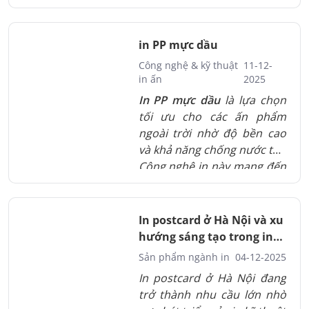
linh hoạt. Công nghệ này
phù hợp cho nhiều không
gian trưng bày khác nhau,
in PP mực dầu
đặc biệt là các ấn phẩm cần
Công nghệ & kỹ thuật
11-12-
tính thẩm mỹ cao và độ ổn
in ấn
2025
định màu tốt theo thời gian.
In PP mực dầu
là lựa chọn
tối ưu cho các ấn phẩm
ngoài trời nhờ độ bền cao
và khả năng chống nước tốt.
Công nghệ in này mang đến
hình ảnh sắc nét và ổn định
trước nắng mưa. Đây là giải
pháp phù hợp cho thương
In postcard ở Hà Nội và xu
hiệu muốn duy trì hiệu quả
hướng sáng tạo trong in
quảng cáo lâu dài.
ấn
Sản phẩm ngành in
04-12-2025
In postcard ở Hà Nội đang
trở thành nhu cầu lớn nhờ