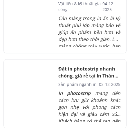
và những trường hợp nên
biệt
Vật liệu & kỹ thuật gia
04-12-
chọn từng kỹ thuật. Từ đó
công
2025
giúp doanh nghiệp và cá
Cán màng trong in ấn là kỹ
nhân đưa ra quyết định phù
thuật phủ lớp màng bảo vệ
hợp hơn khi in ấn.
giúp ấn phẩm bền hơn và
đẹp hơn theo thời gian. Lớp
màng chống trầy xước, hạn
chế phai màu và tăng giá trị
thẩm mỹ. Tùy từng mục
đích mà có các loại màng
Đặt in photostrip nhanh
bóng, mờ hoặc nhung để
chóng, giá rẻ tại In Thành
tạo hiệu ứng khác nhau.
Đạt
Sản phẩm ngành in
03-12-2025
Đây là bước hoàn thiện
In photostrip
mang đến
quan trọng tạo nên sự
cách lưu giữ khoảnh khắc
chuyên nghiệp cho mọi sản
gọn nhẹ với phong cách
phẩm in.
hiện đại và giàu cảm xúc.
Khách hàng có thể tạo nên
các dải ảnh mang dấu ấn