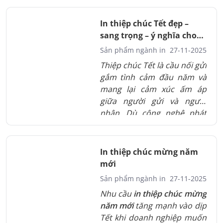
riêng nhờ chất liệu đa dạng
và kỹ thuật in sắc nét.
In thiệp chúc Tết đẹp –
sang trọng – ý nghĩa cho
xuân 2026
Sản phẩm ngành in
27-11-2025
Thiệp chúc Tết là cầu nối gửi
gắm tình cảm đầu năm và
mang lại cảm xúc ấm áp
giữa người gửi và người
nhận. Dù công nghệ phát
triển, thiệp giấy vẫn giữ vị trí
quan trọng nhờ sự tinh tế
và giá trị truyền thống. Việc
In thiệp chúc mừng năm
in thiệp chúc Tết đẹp giúp
mới
lời chúc trở nên trọn vẹn và
Sản phẩm ngành in
27-11-2025
trang trọng hơn. Đây là hình
Nhu cầu
in thiệp chúc mừng
thức thể hiện sự quan tâm,
năm mới
tăng mạnh vào dịp
tri ân và kết nối trong
Tết khi doanh nghiệp muốn
những ngày đầu xuân.