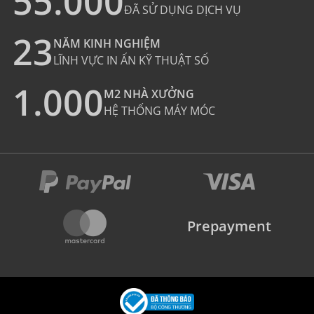
55.000
ĐÃ SỬ DỤNG DỊCH VỤ
23
NĂM KINH NGHIỆM
LĨNH VỰC IN ẤN KỸ THUẬT SỐ
1.000
M2 NHÀ XƯỞNG
HỆ THỐNG MÁY MÓC
Prepayment