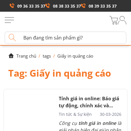
09 36 33 35 37
08 38 33 35 37
08 39 33 35 37
Trang chủ
/
tags
/
Giấy in quảng cáo
Tag:
Giấy in quảng cáo
Tính giá in online: Báo giá
tự động, chính xác và
minh bạch
Tin tức & Sự kiện
30-03-2026
Công cụ
tính giá in online
là
giải pháp hiện đại giúp nhận