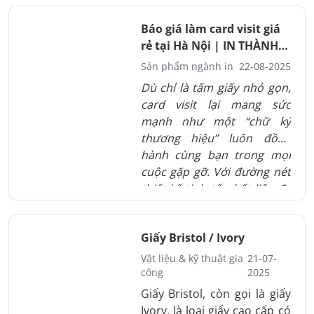
tức thì, mà còn khắc sâu
niềm tin lâu dài. Khi lựa
Báo giá làm card visit giá
chọn thiết kế in ấn tờ rơi,
rẻ tại Hà Nội | IN THÀNH
doanh nghiệp đang chọn
ĐẠT
Sản phẩm ngành in
22-08-2025
cho mình một công cụ
Dù chỉ là tấm giấy nhỏ gọn,
truyền thông vừa đơn giản,
card visit lại mang sức
vừa mạnh mẽ. Đó chính là
mạnh như một “chữ ký
bước đi nhỏ nhưng đủ sức
thương hiệu” luôn đồng
nâng tầm hình ảnh và lan
hành cùng bạn trong mọi
tỏa giá trị.
cuộc gặp gỡ. Với đường nét
thiết kế tinh tế, chất liệu đa
dạng và kỹ thuật in hiện đại,
mỗi danh không chỉ trao đi
Giấy Bristol / Ivory
thông tin mà còn truyền tải
cá tính, sự chuyên nghiệp và
Vật liệu & kỹ thuật gia
21-07-
uy tín. Khi lựa chọn làm card
công
2025
visit hợp lý, doanh nghiệp
Giấy Bristol, còn gọi là giấy
đang đầu tư cho một công
Ivory, là loại giấy cao cấp có