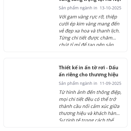
Sản phẩm ngành in
13-10-2025
Với gam vàng rực rỡ, thiệp
cưới ép kim vàng mang đến
vẻ đẹp xa hoa và thanh lịch.
Từng chi tiết được chăm
chút tỉ mỉ để tạo nên sản
phẩm hoàn hảo. Mỗi tấm
thiệp như lời chúc phúc gửi
đến đôi uyên ương trong
Thiết kế in ấn tờ rơi - Dấu
ngày trọng đại. Sự lựa chọn
ấn riêng cho thương hiệu
thể hiện gu thẩm mỹ và
Sản phẩm ngành in
11-09-2025
phong cách sống tinh tế của
Từ hình ảnh đến thông điệp,
bạn.
mọi chi tiết đều có thể trở
thành cầu nối cảm xúc giữa
thương hiệu và khách hàng.
Sự tinh tế trong cách thể
hiện không chỉ tạo ấn tượng