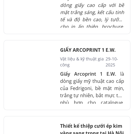
dòng giấy cao cấp với bề
mặt trắng sáng, kết cấu tinh
tế và độ bền cao, lý tưởng
cho in ấn thiệp, brochure,
catalogue và các sản phẩm
sang trọng. Sản phẩm mang
lại trải nghiệm in ấn chuyên
GIẤY ARCOPRINT 1 E.W.
nghiệp, giúp nâng tầm
Vật liệu & kỹ thuật gia
29-10-
thương hiệu.
công
2025
Giấy Arcoprint 1 E.W.
là
dòng giấy mỹ thuật cao cấp
của Fedrigoni, bề mặt mịn,
trắng tự nhiên, bắt mực tốt,
phù hợp cho catalogue,
namecard, thiệp và ấn
phẩm thương hiệu.
Thiết kế thiệp cưới ép kim
vàng sang trọng tại Hà Nội