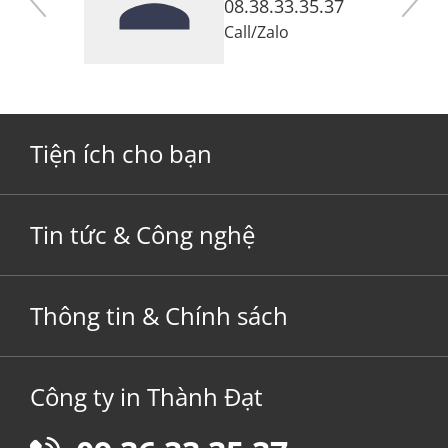
7
08.38.33.35.37
Call
/
Zalo
Tiện ích cho bạn
Tin tức & Công nghệ
Thông tin & Chính sách
Công ty in Thành Đạt