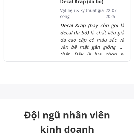
Decal Krap (da bò)
đến
in số lượng lớn theo
Vật liệu & kỹ thuật gia
22-07-
đơn hàng doanh nghiệp
.
công
2025
Decal Krap (hay còn gọi là
decal da bò)
là chất liệu giả
da cao cấp có màu sắc và
vân bề mặt gần giống da
thật. Đây là lựa chọn lý
tưởng cho các sản phẩm
cần tạo cảm giác thủ công,
vintage hoặc cao cấp như
nhãn mác thời trang, hộp
quà, tem handmade, mỹ
phẩm. Với khả năng bám
mực tốt, in rõ chi tiết và độ
bền cao, decal Krap được sử
Đội ngũ nhân viên
dụng phổ biến tại In Thành
Đạt để gia công các sản
kinh doanh
phẩm in ấn mang đậm dấu