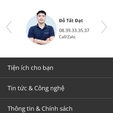
ấn thương hiệu.
Đỗ Tất Đạt
08.39.33.35.37
Call
/
Zalo
Tiện ích cho bạn
Tin tức & Công nghệ
Thông tin & Chính sách