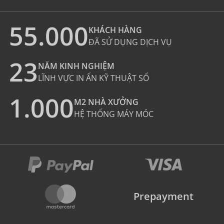
55.000
KHÁCH HÀNG
ĐÃ SỬ DỤNG DỊCH VỤ
23
NĂM KINH NGHIỆM
LĨNH VỰC IN ẤN KỸ THUẬT SỐ
1.000
M2 NHÀ XƯỞNG
HỆ THỐNG MÁY MÓC
Prepayment