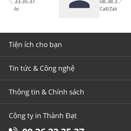
7
08.38.33.35.37
Call
/
Zalo
Tiện ích cho bạn
Tin tức & Công nghệ
Thông tin & Chính sách
Công ty in Thành Đạt