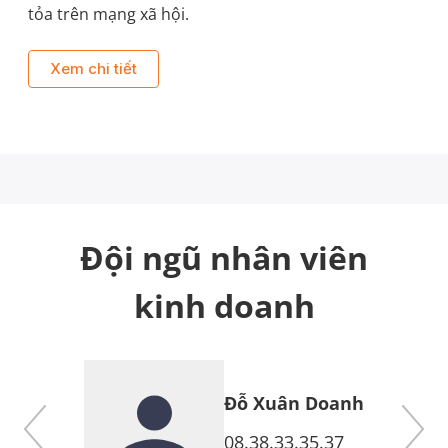
tỏa trên mạng xã hội.
Xem chi tiết
Đội ngũ nhân viên
kinh doanh
Đỗ Xuân Doanh
7
08.38.33.35.37