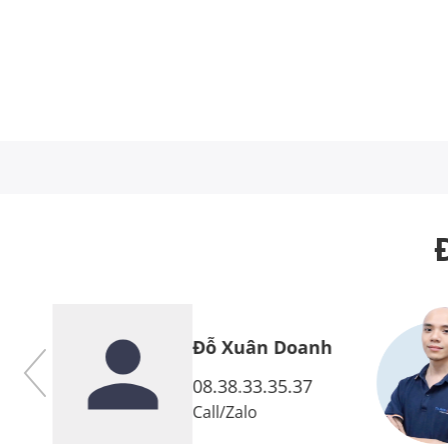
Đỗ Xuân Doanh
7
08.38.33.35.37
Call
/
Zalo