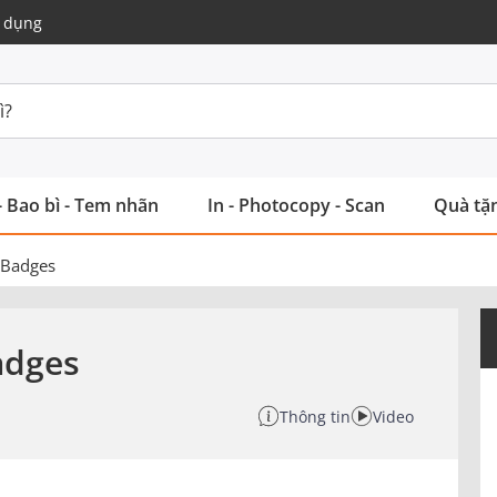
 dụng
- Bao bì - Tem nhãn
In - Photocopy - Scan
Quà tặn
 Badges
adges
Thông tin
Video