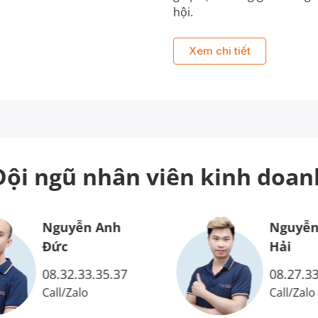
hội.
Xem chi tiết
Đội ngũ nhân viên
kinh doan
Nguyễn Anh
Nguyễn
Đức
Hải
08.32.33.35.37
08.27.33
Call
/
Zalo
Call
/
Zalo