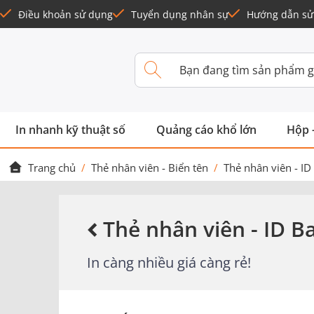
Điều khoản sử dụng
Tuyển dụng nhân sự
Hướng dẫn sử
In nhanh kỹ thuật số
Quảng cáo khổ lớn
Hộp 
Trang chủ
/
Thẻ nhân viên - Biển tên
/
Thẻ nhân viên - ID
Thẻ nhân viên - ID B
In càng nhiều giá càng rẻ!