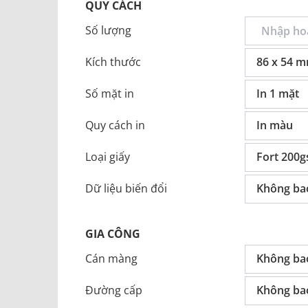
QUY CÁCH
Số lượng
Kích thước
86 x 54 
Số mặt in
In 1 mặt
Quy cách in
In màu
Loại giấy
Fort 200
Dữ liệu biến đổi
Không ba
GIA CÔNG
Cán màng
Không ba
Đường cấp
Không ba