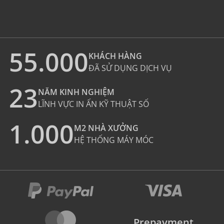
55.000
KHÁCH HÀNG
ĐÃ SỬ DỤNG DỊCH VỤ
23
NĂM KINH NGHIỆM
LĨNH VỰC IN ẤN KỸ THUẬT SỐ
1.000
M2 NHÀ XƯỞNG
HỆ THỐNG MÁY MÓC
Prepayment