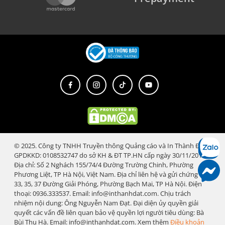
© 2025. Công ty TNHH Truyền thông Quảng cáo và In Thành Đạt.
GPDKKD: 0108532747 do sở KH & ĐT TP.HN cấp ngày 30/11/2018.
Địa chỉ: Số 2 Nghách 155/74/4 Đường Trường Chinh, Phường
Phương Liệt, TP Hà Nội, Việt Nam. Địa chỉ liên hệ và gửi chứng từ:
33, 35, 37 Đường Giải Phóng, Phường Bạch Mai, TP Hà Nội. Điện
thoại: 0936.333537. Email: info@inthanhdat.com. Chịu trách
nhiệm nội dung: Ông Nguyễn Nam Đạt. Đại diện ủy quyền giải
quyết các vấn đề liên quan bảo vệ quyền lợi người tiêu dùng: Bà
Bùi Thu Hà. Email: info@inthanhdat.com. Xem thêm
Điều khoản