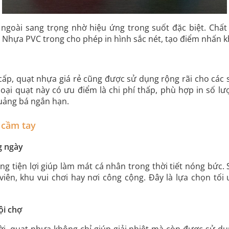
ngoài sang trọng nhờ hiệu ứng trong suốt đặc biệt. Chất
. Nhựa PVC trong cho phép in hình sắc nét, tạo điểm nhấn kh
cấp, quạt nhựa giá rẻ cũng được sử dụng rộng rãi cho các s
ại quạt này có ưu điểm là chi phí thấp, phù hợp in số lư
uảng bá ngắn hạn.
 cầm tay
g ngày
ng tiện lợi giúp làm mát cá nhân trong thời tiết nóng bứ
iên, khu vui chơi hay nơi công cộng. Đây là lựa chọn tối
ội chợ
ời, quạt nhựa không chỉ giúp giải nhiệt mà còn được sử 