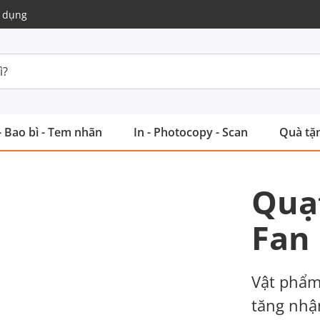
 dụng
- Bao bì - Tem nhãn
In - Photocopy - Scan
Quà tặn
Quạ
Fan
Vật phẩm 
tăng nhậ