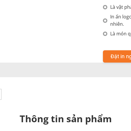
Là vật ph
In ấn log
nhiên.
Là món qu
Đặt in n
Thông tin sản phẩm