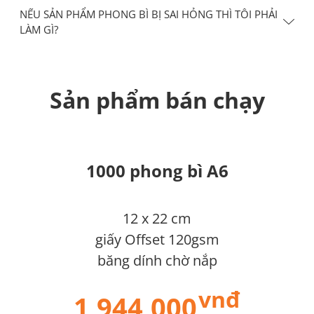
NẾU SẢN PHẨM PHONG BÌ BỊ SAI HỎNG THÌ TÔI PHẢI
LÀM GÌ?
Sản phẩm bán chạy
1000 phong bì A6
12 x 22 cm
giấy Offset 120gsm
băng dính chờ nắp
vnđ
1,944,000