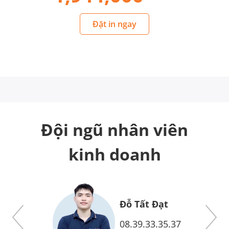
Đặt in ngay
Đội ngũ nhân viên
kinh doanh
Đỗ Xuân Doanh
7
08.38.33.35.37