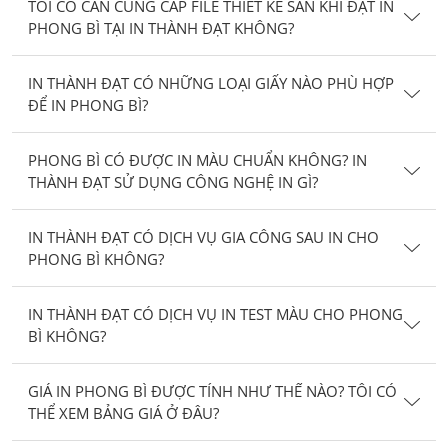
TÔI CÓ CẦN CUNG CẤP FILE THIẾT KẾ SẴN KHI ĐẶT IN
PHONG BÌ TẠI IN THÀNH ĐẠT KHÔNG?
IN THÀNH ĐẠT CÓ NHỮNG LOẠI GIẤY NÀO PHÙ HỢP
ĐỂ IN PHONG BÌ?
PHONG BÌ CÓ ĐƯỢC IN MÀU CHUẨN KHÔNG? IN
THÀNH ĐẠT SỬ DỤNG CÔNG NGHỆ IN GÌ?
IN THÀNH ĐẠT CÓ DỊCH VỤ GIA CÔNG SAU IN CHO
PHONG BÌ KHÔNG?
IN THÀNH ĐẠT CÓ DỊCH VỤ IN TEST MÀU CHO PHONG
BÌ KHÔNG?
GIÁ IN PHONG BÌ ĐƯỢC TÍNH NHƯ THẾ NÀO? TÔI CÓ
THỂ XEM BẢNG GIÁ Ở ĐÂU?