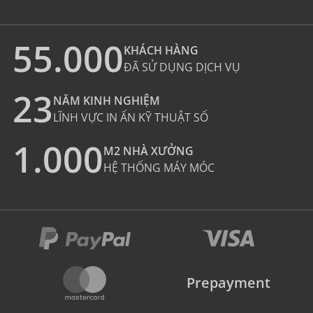
55.000
KHÁCH HÀNG
ĐÃ SỬ DỤNG DỊCH VỤ
23
NĂM KINH NGHIỆM
LĨNH VỰC IN ẤN KỸ THUẬT SỐ
1.000
M2 NHÀ XƯỞNG
HỆ THỐNG MÁY MÓC
Prepayment