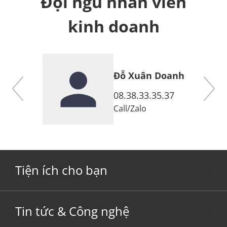
Đội ngũ nhân viên
kinh doanh
Đỗ Xuân Doanh
7
08.38.33.35.37
Call
/
Zalo
Tiện ích cho bạn
Tin tức & Công nghệ