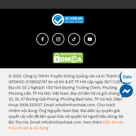
© 2025. Công ty TNHH Truyền thông Quảng cáo và In Thành Đạt.
GPDKKD: 0108532747 do sở KH & ĐT TP.HN cấp ngày 30/11/2018.
Địa chỉ: Số 2 Nghách 155/74/4 Đường Trường Chinh, Phường
Phương Liệt, TP Hà Nội, Việt Nam. Địa chỉ liên hệ và gửi chứng từ:
33, 35, 37 Đường Giải Phóng, Phường Bạch Mai, TP Hà Nội. Điện
thoại: 0936.333537. Email: info@inthanhdat.com. Chịu trách
nhiệm nội dung: Ông Nguyễn Nam Đạt. Đại diện ủy quyền giải
quyết các vấn đề liên quan bảo vệ quyền lợi người tiêu dùng: Bà
Bùi Thu Hà. Email: info@inthanhdat.com. Xem thêm
Điều khoản
thỏa thuận & sử dụng