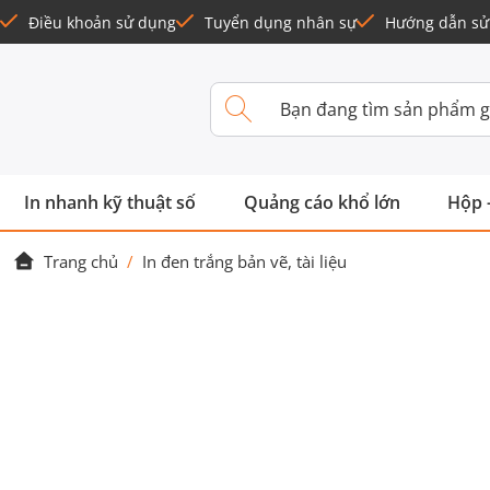
Điều khoản sử dụng
Tuyển dụng nhân sự
Hướng dẫn sử
In nhanh kỹ thuật số
Quảng cáo khổ lớn
Hộp 
Trang chủ
/
In đen trắng bản vẽ, tài liệu