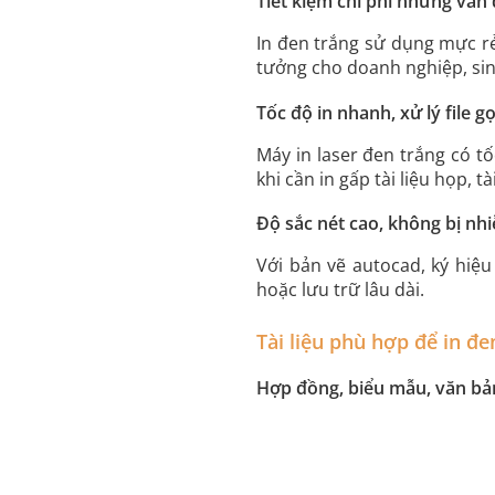
Tiết kiệm chi phí nhưng vẫn
In đen trắng sử dụng mực rẻ 
tưởng cho doanh nghiệp, sin
Tốc độ in nhanh, xử lý file g
Máy in laser đen trắng có tố
khi cần in gấp tài liệu họp, 
Độ sắc nét cao, không bị nh
Với bản vẽ autocad, ký hiệu
hoặc lưu trữ lâu dài.
Tài liệu phù hợp để in đe
Hợp đồng, biểu mẫu, văn bả