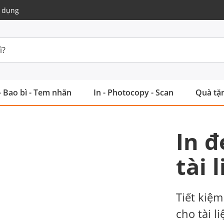
 dụng
- Bao bì - Tem nhãn
In - Photocopy - Scan
Quà tặn
In đ
tài 
Tiết kiệm
cho tài l