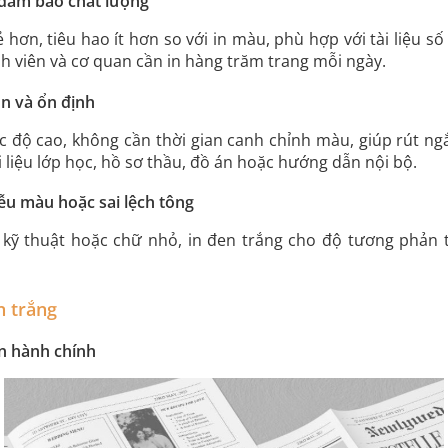
 đảm bảo chất lượng
hơn, tiêu hao ít hơn so với in màu, phù hợp với tài liệu số 
h viên và cơ quan cần in hàng trăm trang mỗi ngày.
ọn và ổn định
c độ cao, không cần thời gian canh chỉnh màu, giúp rút ngắ
tài liệu lớp học, hồ sơ thầu, đồ án hoặc hướng dẫn nội bộ.
iễu màu hoặc sai lệch tông
 kỹ thuật hoặc chữ nhỏ, in đen trắng cho độ tương phản tố
n trắng
n hành chính