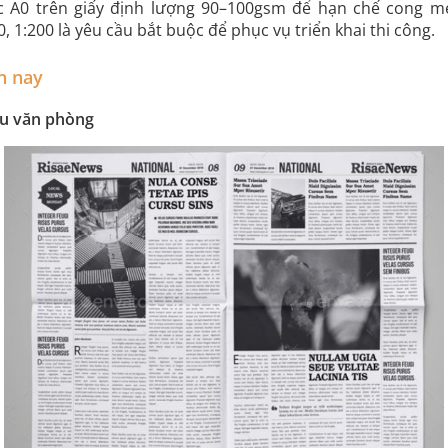
ặc A0 trên giấy định lượng 90–100gsm để hạn chế cong mép
, 1:200 là yêu cầu bắt buộc để phục vụ triển khai thi công.
n nay
iệu văn phòng