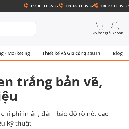
09 36 33 35 37
08 38 33 35 37
08 39 33 35 37
Giỏ hàng
Tài khoản
g - Marketing
Thiết kế và Gia công sau in
Blog
en trắng bản vẽ,
liệu
 chi phí in ấn, đảm bảo độ rõ nét cao
iệu kỹ thuật