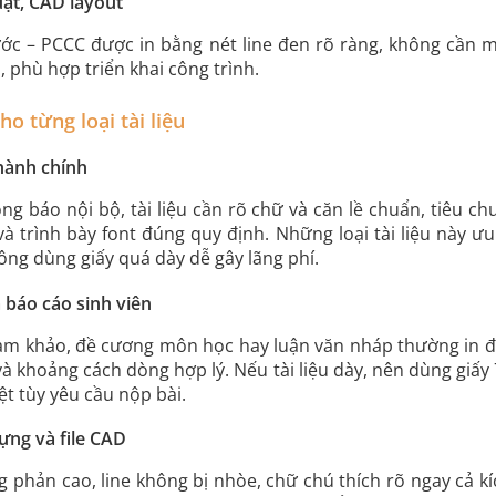
uật, CAD layout
ớc – PCCC được in bằng nét line đen rõ ràng, không cần mà
, phù hợp triển khai công trình.
ho từng loại tài liệu
 hành chính
ng báo nội bộ, tài liệu cần rõ chữ và căn lề chuẩn, tiêu ch
và trình bày font đúng quy định. Những loại tài liệu này ưu
ông dùng giấy quá dày dễ gây lãng phí.
và báo cáo sinh viên
 tham khảo, đề cương môn học hay luận văn nháp thường in đe
 khoảng cách dòng hợp lý. Nếu tài liệu dày, nên dùng giấy 7
t tùy yêu cầu nộp bài.
ựng và file CAD
g phản cao, line không bị nhòe, chữ chú thích rõ ngay cả 