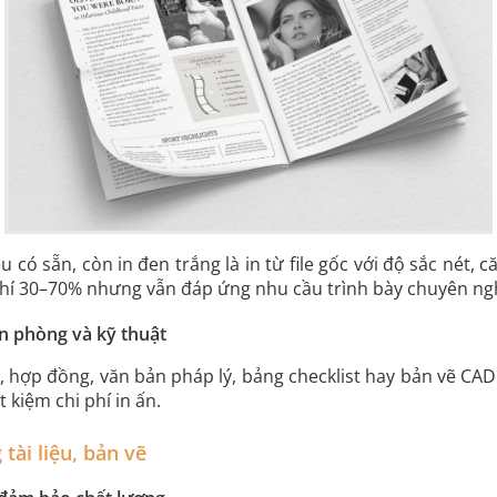
u có sẵn, còn in đen trắng là in từ file gốc với độ sắc nét, 
phí 30–70% nhưng vẫn đáp ứng nhu cầu trình bày chuyên ng
n phòng và kỹ thuật
h, hợp đồng, văn bản pháp lý, bảng checklist hay bản vẽ C
t kiệm chi phí in ấn.
tài liệu, bản vẽ