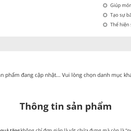
Giúp món
Tạo sự bấ
Thể hiện 
n phẩm đang cập nhật... Vui lòng chọn danh mục kh
Thông tin sản phẩm
quà tặng
không chỉ đơn giản là vật chứa đựng mà còn là “