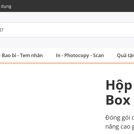
 dụng
- Bao bì - Tem nhãn
In - Photocopy - Scan
Quà tặn
Hộp 
Box
Đóng gói q
nâng cao g