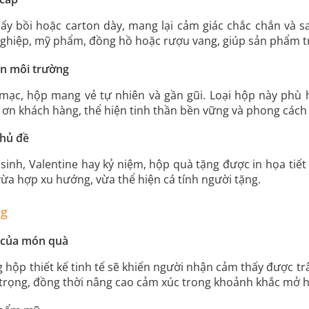
ấy bồi hoặc carton dày, mang lại cảm giác chắc chắn và sa
ghiệp, mỹ phẩm, đồng hồ hoặc rượu vang, giúp sản phẩm t
ện môi trường
ộc mạc, hộp mang vẻ tự nhiên và gần gũi. Loại hộp này ph
n khách hàng, thể hiện tinh thần bền vững và phong cách t
chủ đề
 sinh, Valentine hay kỷ niệm, hộp quà tặng được in họa tiết
vừa hợp xu hướng, vừa thể hiện cá tính người tặng.
ng
ỹ của món quà
hộp thiết kế tinh tế sẽ khiến người nhận cảm thấy được tr
 trọng, đồng thời nâng cao cảm xúc trong khoảnh khắc mở 