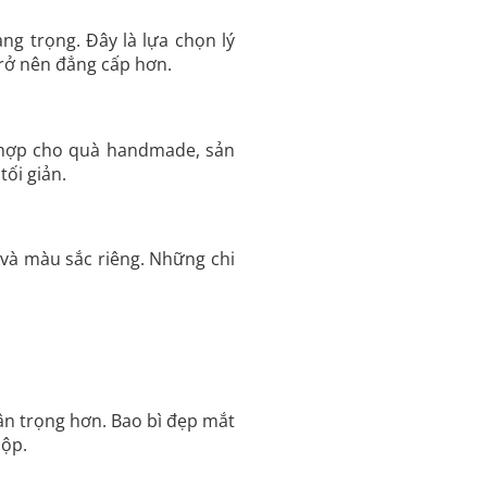
ng trọng. Đây là lựa chọn lý
rở nên đẳng cấp hơn.
ù hợp cho quà handmade, sản
ối giản.
 và màu sắc riêng. Những chi
ân trọng hơn. Bao bì đẹp mắt
hộp.