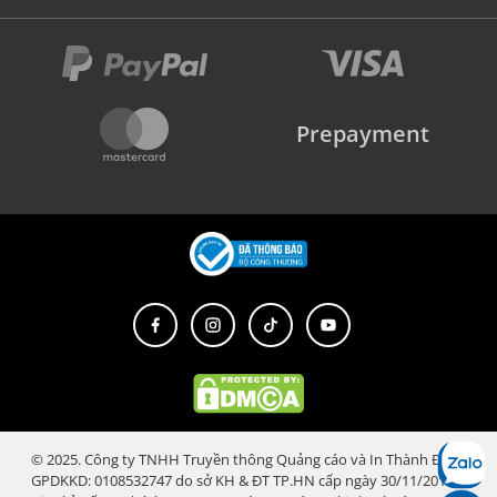
Prepayment
© 2025. Công ty TNHH Truyền thông Quảng cáo và In Thành Đạt.
GPDKKD: 0108532747 do sở KH & ĐT TP.HN cấp ngày 30/11/2018.