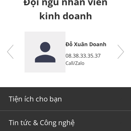
Đội ngũ nhân viên
kinh doanh
Đỗ Xuân Doanh
7
08.38.33.35.37
Call
/
Zalo
Tiện ích cho bạn
Tin tức & Công nghệ