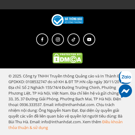
© 2025. Công ty TNHH Truyền thông Quảng cáo và In Thành Đạt.
GPDKKD: 0108532747 do sở KH & ĐT TP.HN cấp ngày 30/11/2018.
Địa chỉ: Số 2 Nghách 155/74/4 Đường Trường Chinh, Phường
Phương Liệt, TP Hà Nội, Việt Nam. Địa chỉ liên hệ và gửi chứng từ:
33, 35, 37 Đường Giải Phóng, Phường Bạch Mai, TP Hà Nội. Điện
thoại: 0936.333537. Email: info@inthanhdat.com. Chịu trách
nhiệm nội dung: Ông Nguyễn Nam Đạt. Đại diện ủy quyền giải
quyết các vấn đề liên quan bảo vệ quyền lợi người tiêu dùng: Bà
Bùi Thu Hà. Email: info@inthanhdat.com. Xem thêm
Điều khoản
thỏa thuận & sử dụng