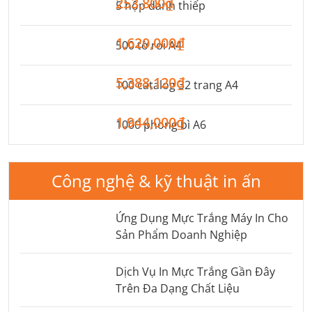
253,800₫
5 hộp danh thiếp
1,620,000₫
500 tờ rơi A4
5,388,120₫
100 catalog 32 trang A4
1,944,000₫
1000 phong bì A6
Công nghệ & kỹ thuật in ấn
Ứng Dụng Mực Trắng Máy In Cho
Sản Phẩm Doanh Nghiệp
Dịch Vụ In Mực Trắng Gần Đây
Trên Đa Dạng Chất Liệu