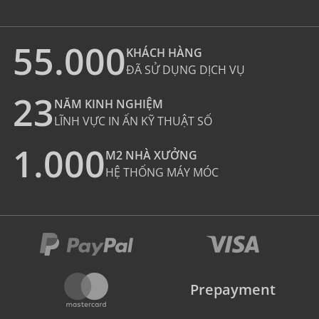
55.000
KHÁCH HÀNG
ĐÃ SỬ DỤNG DỊCH VỤ
23
NĂM KINH NGHIỆM
LĨNH VỰC IN ẤN KỸ THUẬT SỐ
1.000
M2 NHÀ XƯỞNG
HỆ THỐNG MÁY MÓC
Prepayment