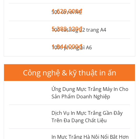
1,620,000₫
500 tờ rơi A4
5,388,120₫
100 catalog 32 trang A4
1,944,000₫
1000 phong bì A6
Công nghệ & kỹ thuật in ấn
Ứng Dụng Mực Trắng Máy In Cho
Sản Phẩm Doanh Nghiệp
Dịch Vụ In Mực Trắng Gần Đây
Trên Đa Dạng Chất Liệu
In Mực Trắng Hà Nội Nổi Bật Hơn