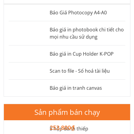
Báo Giá Photocopy A4-A0
Báo giá in photobook chi tiết cho
mọi nhu cầu sử dụng
Báo giá in Cup Holder K-POP
Scan to file - Số hoá tài liệu
Báo giá in tranh canvas
Sản phẩm bán chạy
253,800₫
5 hộp danh thiếp