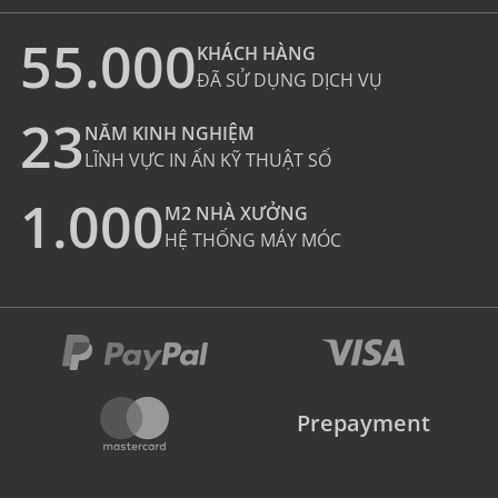
55.000
KHÁCH HÀNG
ĐÃ SỬ DỤNG DỊCH VỤ
23
NĂM KINH NGHIỆM
LĨNH VỰC IN ẤN KỸ THUẬT SỐ
1.000
M2 NHÀ XƯỞNG
HỆ THỐNG MÁY MÓC
Prepayment