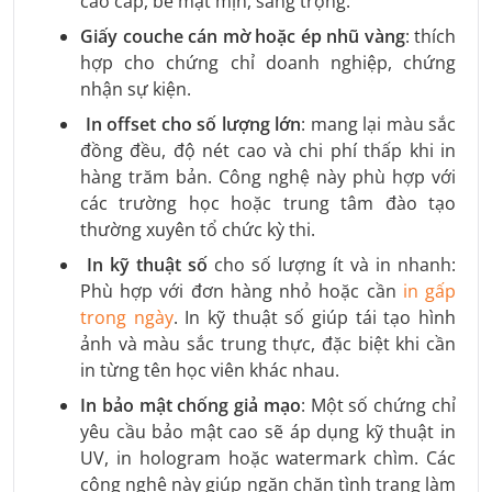
cao cấp, bề mặt mịn, sang trọng.
Giấy couche cán mờ hoặc ép nhũ vàng
: thích
hợp cho chứng chỉ doanh nghiệp, chứng
nhận sự kiện.
In offset cho số lượng lớn
: mang lại màu sắc
đồng đều, độ nét cao và chi phí thấp khi in
hàng trăm bản. Công nghệ này phù hợp với
các trường học hoặc trung tâm đào tạo
thường xuyên tổ chức kỳ thi.
In kỹ thuật số
cho số lượng ít và in nhanh:
Phù hợp với đơn hàng nhỏ hoặc cần
in gấp
trong ngày
. In kỹ thuật số giúp tái tạo hình
ảnh và màu sắc trung thực, đặc biệt khi cần
in từng tên học viên khác nhau.
In bảo mật chống giả mạo
: Một số chứng chỉ
yêu cầu bảo mật cao sẽ áp dụng kỹ thuật in
UV, in hologram hoặc watermark chìm. Các
công nghệ này giúp ngăn chặn tình trạng làm